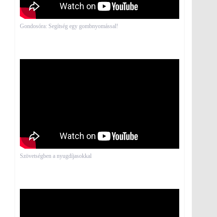
Gondosóra: Segítség egy gombnyomással!
Szövetségben a nyugdíjasokkal