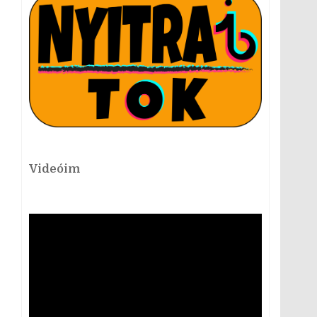
Videóim