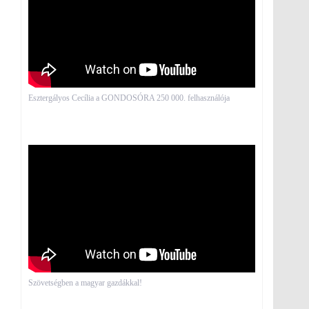
Esztergályos Cecília a GONDOSÓRA 250 000. felhasználója
Szövetségben a magyar gazdákkal!