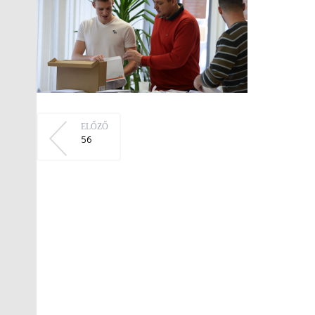
ELŐZŐ
56