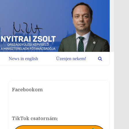
News in english
Üzenjen nekem!
Facebookom
TikTok csatornám: