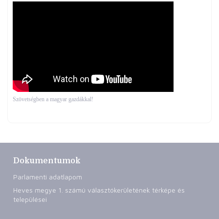
Szövetségben a magyar gazdákkal!
Dokumentumok
Parlamenti adatlapom
Heves megye 1. számú választókerületének térképe és
települései