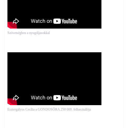
Szövetségben a nyugdíjasokkal
Esztergályos Cecília a GONDOSÓRA 250 000. felhasználója