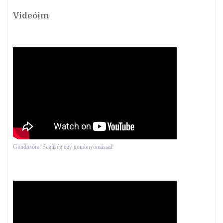
Videóim
Gondosóra: Segítség egy gombnyomással!