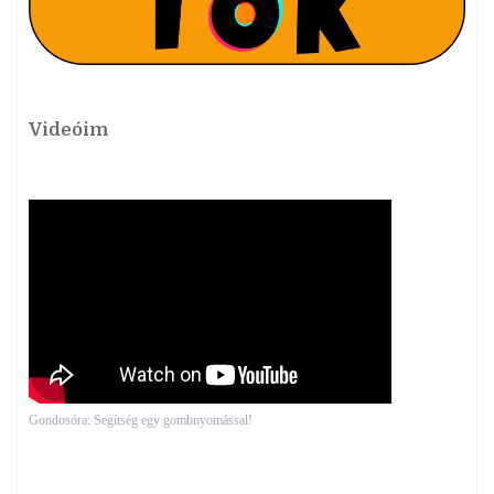
Videóim
Gondosóra: Segítség egy gombnyomással!