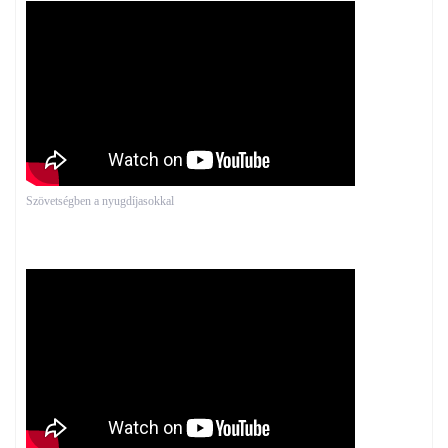
Szövetségben a nyugdíjasokkal