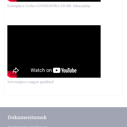
Esztergályos Cecília a GONDOSÓRA 250 000. felhasználója
Szövetségben a magyar gazdákkal!
Dokumentumok
Parlamenti adatlapom