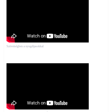
Szövetségben a nyugdíjasokkal