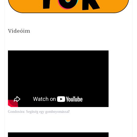
Videóim
Gondosóra: Segítség egy gombnyomással!