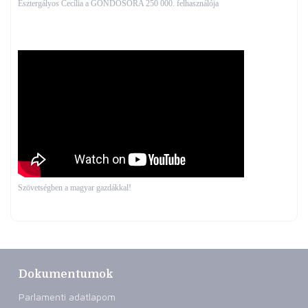
Esztergályos Cecília a GONDOSÓRA 250 000. felhasználója
Szövetségben a magyar gazdákkal!
Dokumentumok
Parlamenti adatlapom