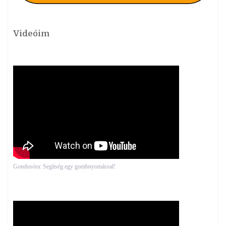
Videóim
Gondosóra: Segítség egy gombnyomással!