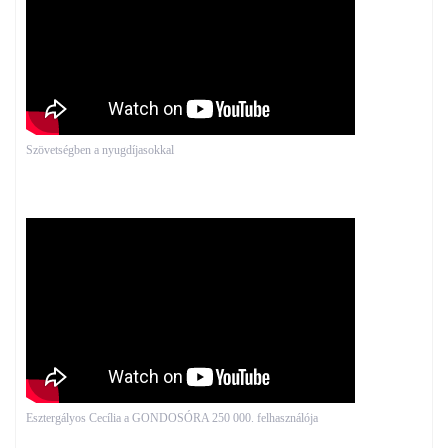
Szövetségben a nyugdíjasokkal
Esztergályos Cecília a GONDOSÓRA 250 000. felhasználója