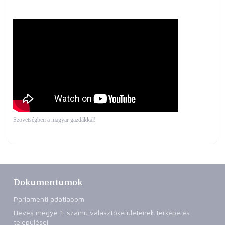
Szövetségben a magyar gazdákkal!
Dokumentumok
Parlamenti adatlapom
Heves megye 1. számú választókerületének térképe és
települései