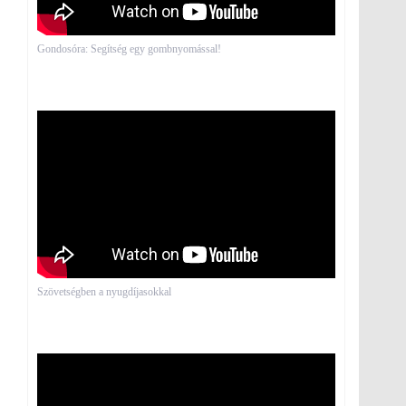
Gondosóra: Segítség egy gombnyomással!
Szövetségben a nyugdíjasokkal