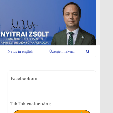
News in english
Üzenjen nekem!
Facebookom
TikTok csatornám: