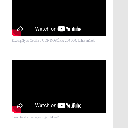
Esztergályos Cecília a GONDOSÓRA 250 000. felhasználója
Szövetségben a magyar gazdákkal!