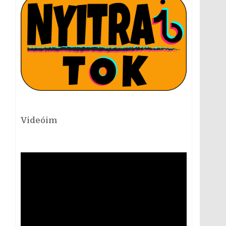
Videóim