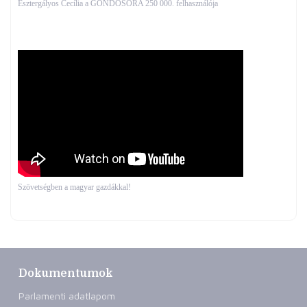
Esztergályos Cecília a GONDOSÓRA 250 000. felhasználója
Szövetségben a magyar gazdákkal!
Dokumentumok
Parlamenti adatlapom