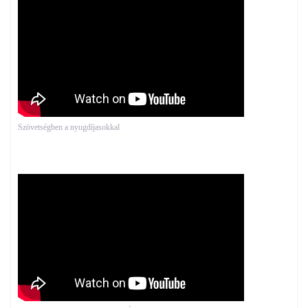
Szövetségben a nyugdíjasokkal