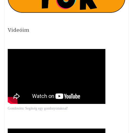
Videóim
Gondosóra: Segítség egy gombnyomással!