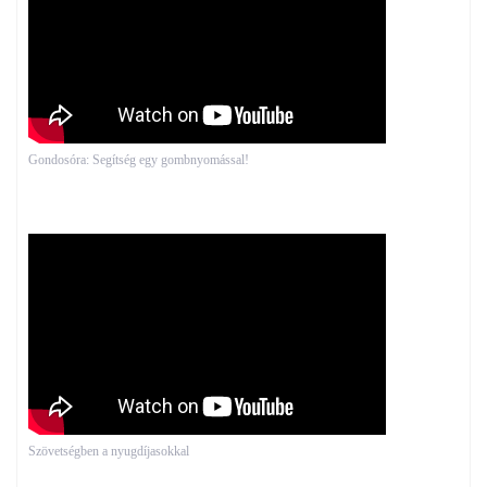
Gondosóra: Segítség egy gombnyomással!
Szövetségben a nyugdíjasokkal