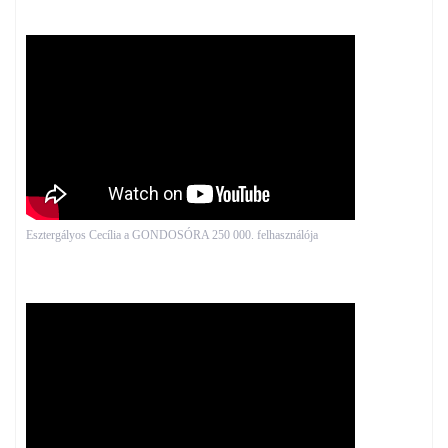
Esztergályos Cecília a GONDOSÓRA 250 000. felhasználója