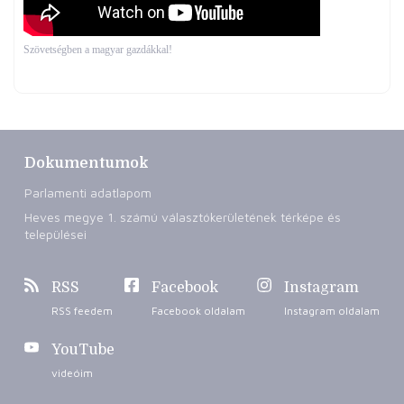
Szövetségben a magyar gazdákkal!
Dokumentumok
Parlamenti adatlapom
Heves megye 1. számú választókerületének térképe és
települései
RSS
Facebook
Instagram
RSS feedem
Facebook oldalam
Instagram oldalam
YouTube
videóim