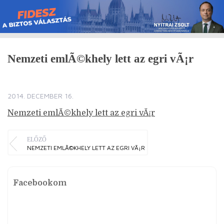
Skip
to
content
Nemzeti emlÃ©khely lett az egri vÃ¡r
2014. DECEMBER 16.
Nemzeti emlÃ©khely lett az egri vÃ¡r
ELŐZŐ
NEMZETI EMLÃ©KHELY LETT AZ EGRI VÃ¡R
Facebookom