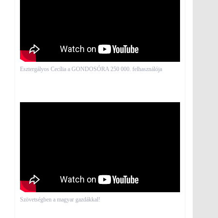
Esztergályos Cecília a GONDOSÓRA 250 000. felhasználója
Szövetségben a magyar gazdákkal!