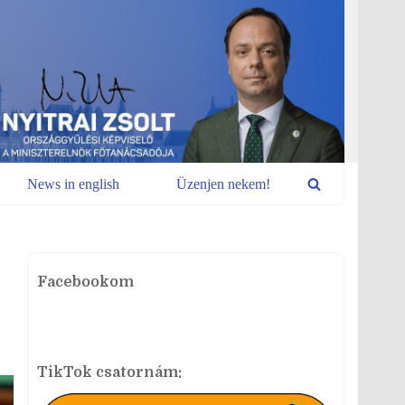
News in english
Üzenjen nekem!
Facebookom
TikTok csatornám: