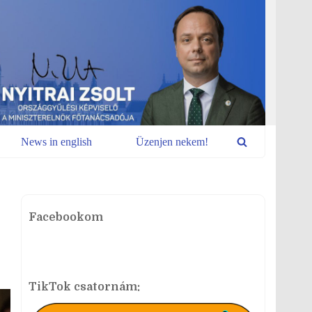
News in english
Üzenjen nekem!
Facebookom
TikTok csatornám: