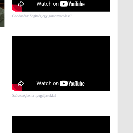
Gondosóra: Segítség egy gombnyomással!
Szövetségben a nyugdíjasokkal