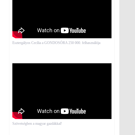
Esztergályos Cecília a GONDOSÓRA 250 000. felhasználója
Szövetségben a magyar gazdákkal!