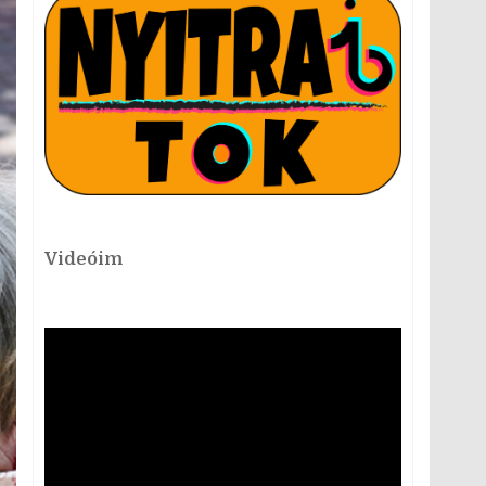
Videóim