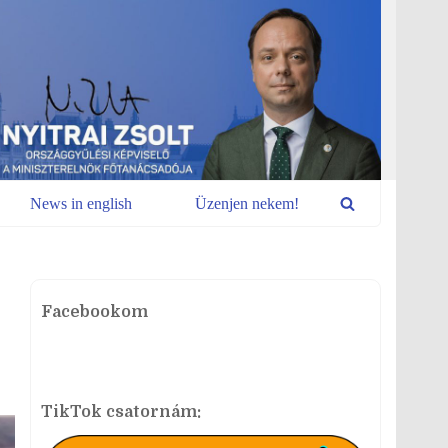
News in english
Üzenjen nekem!
Facebookom
TikTok csatornám: