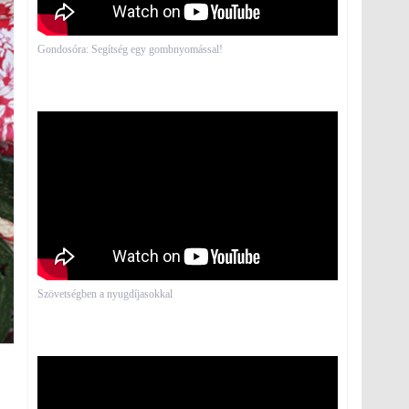
Gondosóra: Segítség egy gombnyomással!
Szövetségben a nyugdíjasokkal