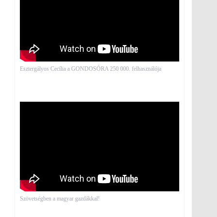
Esztergályos Cecília a GONDOSÓRA 250 000. felhasználója
Szövetségben a magyar gazdákkal!