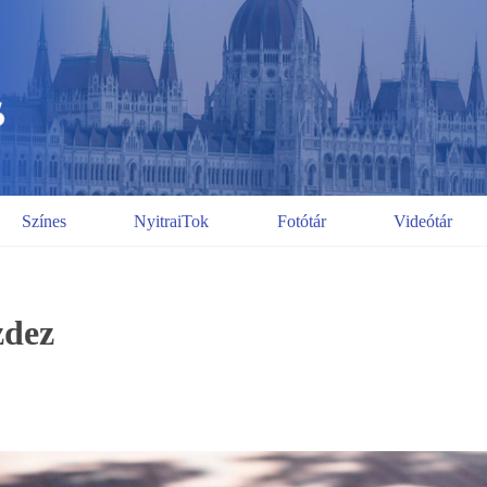
Színes
NyitraiTok
Fotótár
Videótár
zdez