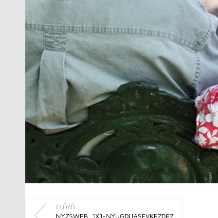
ELŐZŐ
NYZSWEB_1X1-NYUGDIJASEVKEZDEZ