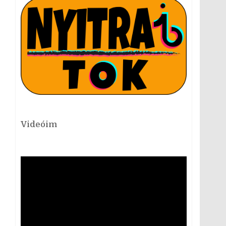
Videóim