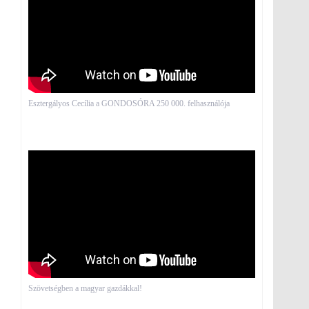
Esztergályos Cecília a GONDOSÓRA 250 000. felhasználója
Szövetségben a magyar gazdákkal!