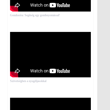
Gondosóra: Segítség egy gombnyomással!
Szövetségben a nyugdíjasokkal