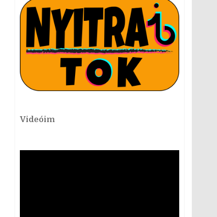
Videóim