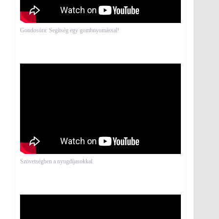
Gondosóra: Segítség egy gombnyomással!
Szövetségben a nyugdíjasokkal