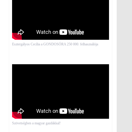
Esztergályos Cecília a GONDOSÓRA 250 000. felhasználója
Szövetségben a magyar gazdákkal!