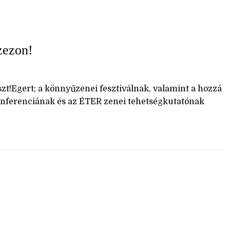
zezon!
zt!Egert; a könnyűzenei fesztiválnak, valamint a hozzá
nferenciának és az ÉTER zenei tehetségkutatónak