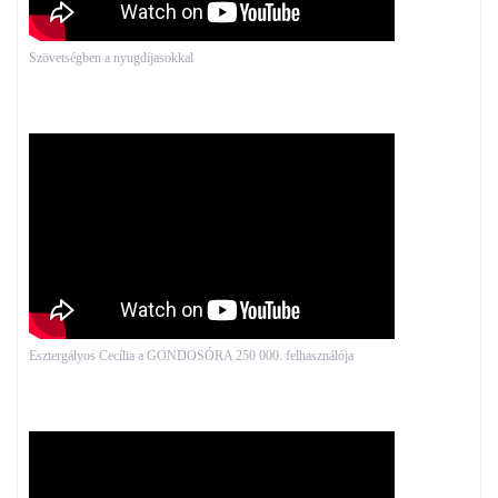
Szövetségben a nyugdíjasokkal
Esztergályos Cecília a GONDOSÓRA 250 000. felhasználója