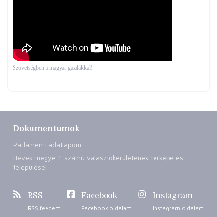
Szövetségben a magyar gazdákkal!
Dokumentumok
Parlamenti adatlapom
Heves megye 1. számú választókerületének térképe és
települései
RSS
Facebook
Instagram
RSS feedem
Facebook oldalam
Instagram oldalam