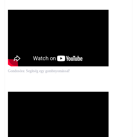
Gondosóra: Segítség egy gombnyomással!