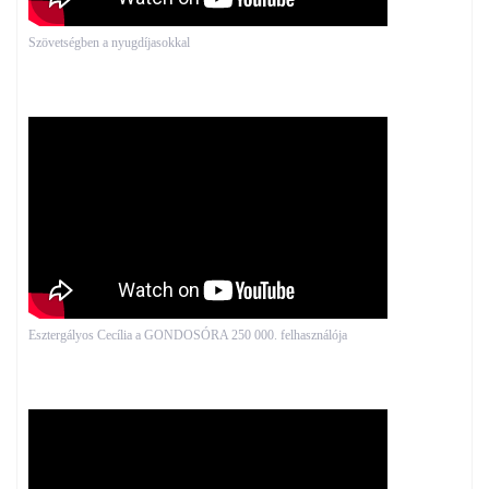
Szövetségben a nyugdíjasokkal
Esztergályos Cecília a GONDOSÓRA 250 000. felhasználója