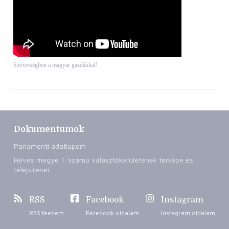
Szövetségben a magyar gazdákkal!
Dokumentumok
Parlamenti adatlapom
Heves megye 1. számú választókerületének térképe és
települései
RSS
Facebook
Instagram
RSS feedem
Facebook oldalam
Instagram oldalam