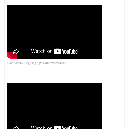
Gondosóra: Segítség egy gombnyomással!