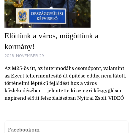
Előttünk a város, mögöttünk a
kormány!
2018. NOVEMBER 29.
Az M25-ös út, az intermodális csomópont, valamint
az Egert tehermentesítő út építése eddig nem látott,
történelmi léptékű fejlődést hoz a város
közlekedésében – jelentette ki az egri közgyűlésen
napirend előtti felszólalásában Nyitrai Zsolt. VIDEÓ
Facebookom