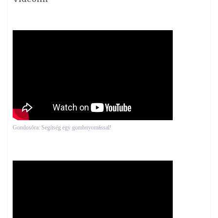
Gondosóra: Segítség egy gombnyomással!