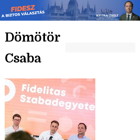
Skip
to
content
Dömötör
Csaba