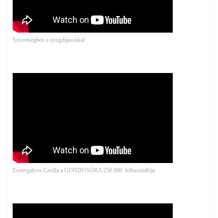
Szövetségben a nyugdíjasokkal
Esztergályos Cecília a GONDOSÓRA 250 000. felhasználója