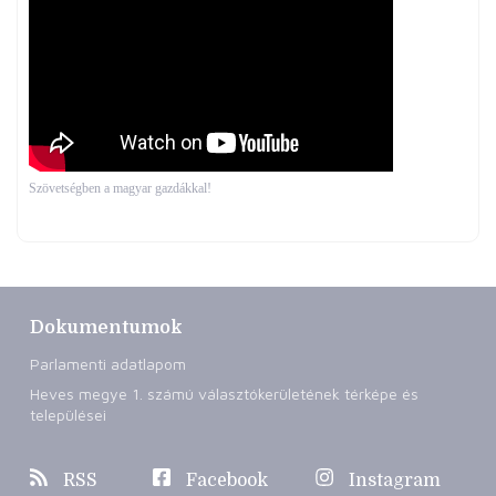
Szövetségben a magyar gazdákkal!
Dokumentumok
Parlamenti adatlapom
Heves megye 1. számú választókerületének térképe és
települései
RSS
Facebook
Instagram