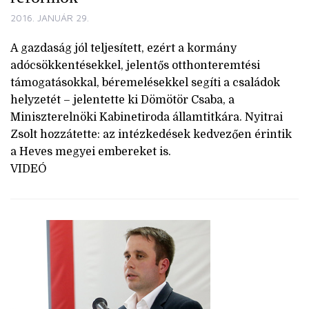
2016. JANUÁR 29.
A gazdaság jól teljesített, ezért a kormány
adócsökkentésekkel, jelentős otthonteremtési
támogatásokkal, béremelésekkel segíti a családok
helyzetét – jelentette ki Dömötör Csaba, a
Miniszterelnöki Kabinetiroda államtitkára. Nyitrai
Zsolt hozzátette: az intézkedések kedvezően érintik
a Heves megyei embereket is.
VIDEÓ