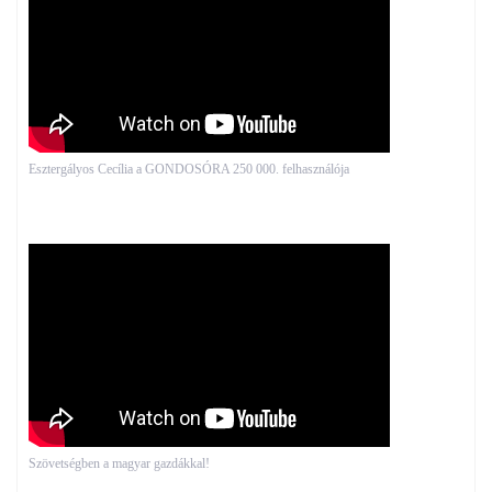
Esztergályos Cecília a GONDOSÓRA 250 000. felhasználója
Szövetségben a magyar gazdákkal!