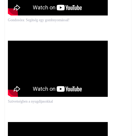
Gondosóra: Segítség egy gombnyomással!
Szövetségben a nyugdíjasokkal