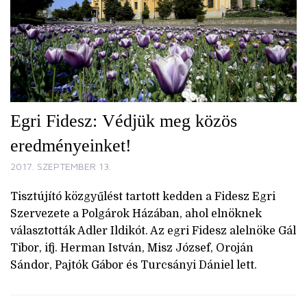
Egri Fidesz: Védjük meg közös
eredményeinket!
2017. SZEPTEMBER 13.
Tisztújító közgyűlést tartott kedden a Fidesz Egri
Szervezete a Polgárok Házában, ahol elnöknek
választották Adler Ildikót. Az egri Fidesz alelnöke Gál
Tibor, ifj. Herman István, Misz József, Oroján
Sándor, Pajtók Gábor és Turcsányi Dániel lett.