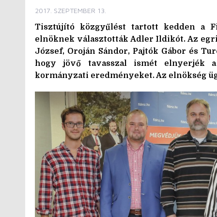
2017. SZEPTEMBER 13.
Tisztújító közgyűlést tartott kedden a 
elnöknek választották Adler Ildikót. Az egri
József, Oroján Sándor, Pajtók Gábor és Turc
hogy jövő tavasszal ismét elnyerjék 
kormányzati eredményeket. Az elnökség ügy