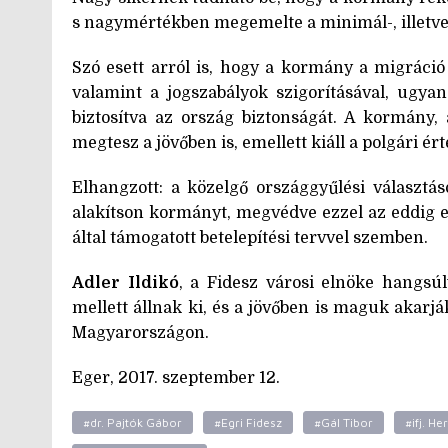
s nagymértékben megemelte a minimál-, illet
Szó esett arról is, hogy a kormány a migráció 
valamint a jogszabályok szigorításával, ugya
biztosítva az ország biztonságát. A kormány
megtesz a jövőben is, emellett kiáll a polgári ér
Elhangzott: a közelgő országgyűlési választá
alakítson kormányt, megvédve ezzel az eddig 
által támogatott betelepítési tervvel szemben.
Adler Ildikó
, a Fidesz városi elnöke hangsúl
mellett állnak ki, és a jövőben is maguk akarjá
Magyarországon.
Eger, 2017. szeptember 12.
#dr. Pajtók Gábor
#Egri Fidesz
#Gál Tibor
#ifj. H