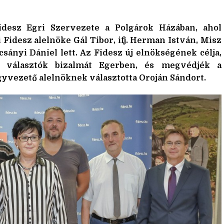
Fidesz Egri Szervezete a Polgárok Házában, ahol
 Fidesz alelnöke Gál Tibor, ifj. Herman István, Misz
sányi Dániel lett. Az Fidesz új elnökségének célja,
a választók bizalmát Egerben, és megvédjék a
vezető alelnöknek választotta Oroján Sándort.