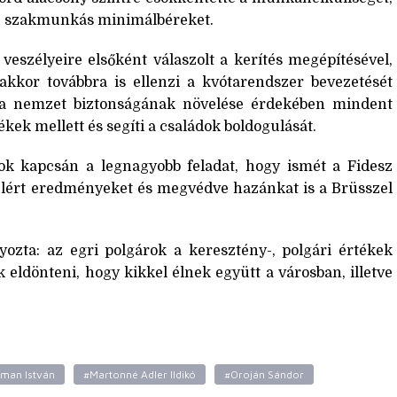
ve szakmunkás minimálbéreket.
veszélyeire elsőként válaszolt a kerítés megépítésével,
nakkor továbbra is ellenzi a kvótarendszer bevezetését
, a nemzet biztonságának növelése érdekében mindent
tékek mellett és segíti a családok boldogulását.
sok kapcsán a legnagyobb feladat, hogy ismét a Fidesz
elért eredményeket és megvédve hazánkat is a Brüsszel
yozta: az egri polgárok a keresztény-, polgári értékek
k eldönteni, hogy kikkel élnek együtt a városban, illetve
erman István
#Martonné Adler Ildikó
#Oroján Sándor