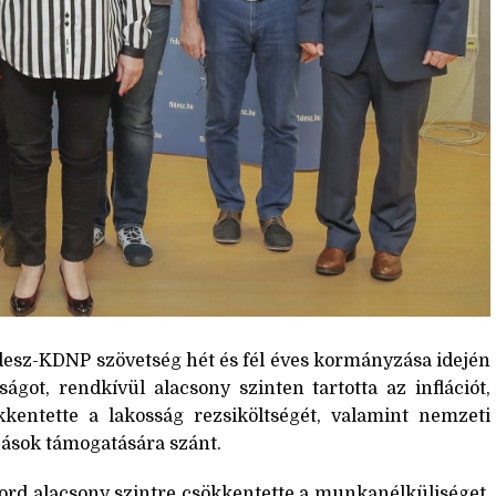
idesz-KDNP szövetség hét és fél éves kormányzása idején
ágot, rendkívül alacsony szinten tartotta az inflációt,
kentette a lakosság rezsiköltségét, valamint nemzeti
zások támogatására szánt.
ord alacsony szintre csökkentette a munkanélküliséget,