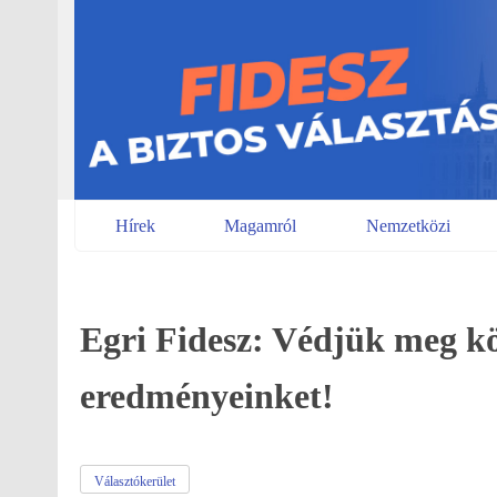
Skip
to
content
Hírek
Magamról
Nemzetközi
Egri Fidesz: Védjük meg k
eredményeinket!
Választókerület