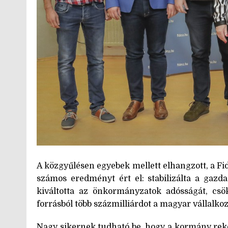
A közgyűlésen egyebek mellett elhangzott, a F
számos eredményt ért el: stabilizálta a gazdas
kiváltotta az önkormányzatok adósságát, csök
forrásból több százmilliárdot a magyar vállalko
Nagy sikernek tudható be, hogy a kormány rek