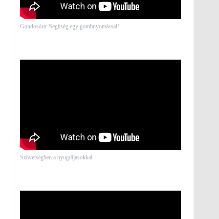
Gondosóra: Segítség egy gombnyomással!
Szövetségben a nyugdíjasokkal