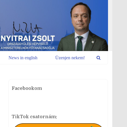
News in english
Üzenjen nekem!
Facebookom
TikTok csatornám: