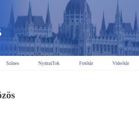
Színes
NyitraiTok
Fotótár
Videótár
özös