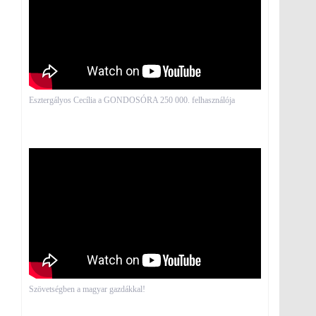
Esztergályos Cecília a GONDOSÓRA 250 000. felhasználója
Szövetségben a magyar gazdákkal!