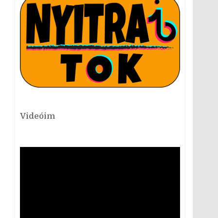
Videóim