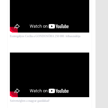
Esztergályos Cecília a GONDOSÓRA 250 000. felhasználója
Szövetségben a magyar gazdákkal!