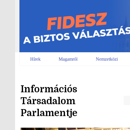
Skip
to
content
Hírek
Magamról
Nemzetközi
Információs
Társadalom
Parlamentje