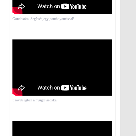
Gondosóra: Segítség egy gombnyomással!
Szövetségben a nyugdíjasokkal