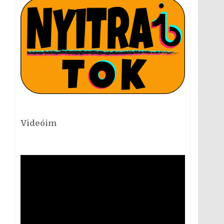
Videóim