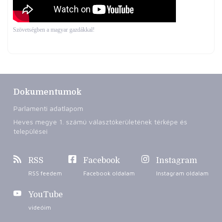
Szövetségben a magyar gazdákkal!
Dokumentumok
Parlamenti adatlapom
Heves megye 1. számú választókerületének térképe és
települései
RSS
Facebook
Instagram
RSS feedem
Facebook oldalam
Instagram oldalam
YouTube
videóim