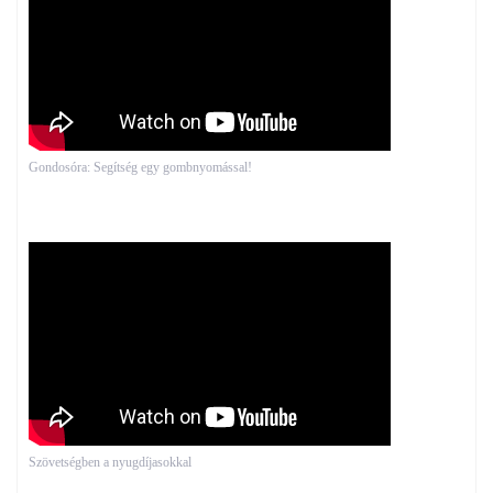
Gondosóra: Segítség egy gombnyomással!
Szövetségben a nyugdíjasokkal