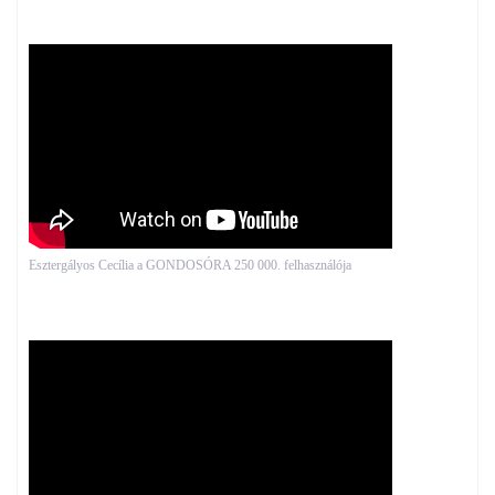
Esztergályos Cecília a GONDOSÓRA 250 000. felhasználója