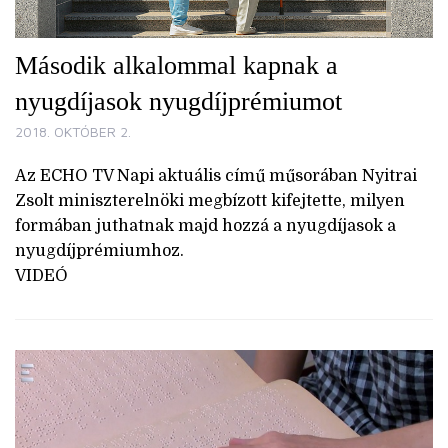
Második alkalommal kapnak a
nyugdíjasok nyugdíjprémiumot
2018. OKTÓBER 2.
Az ECHO TV Napi aktuális című műsorában Nyitrai
Zsolt miniszterelnöki megbízott kifejtette, milyen
formában juthatnak majd hozzá a nyugdíjasok a
nyugdíjprémiumhoz.
VIDEÓ