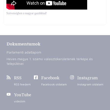
Szövetségben a magyar gazdákkal!
Dokumentumok
Parlamenti adatlapom
Heves megye 1. számú választókerületének térképe és
települései
RSS
Facebook
Instagram
RSS feedem
Facebook oldalam
Instagram oldalam
YouTube
videóim