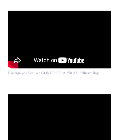
Esztergályos Cecília a GONDOSÓRA 250 000. felhasználója