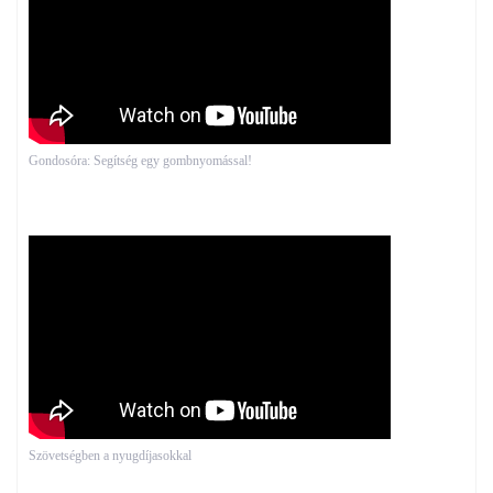
Gondosóra: Segítség egy gombnyomással!
Szövetségben a nyugdíjasokkal