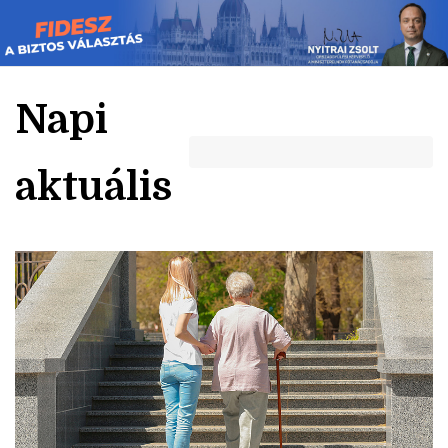
Skip
to
content
Napi
aktuális