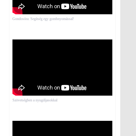
Gondosóra: Segítség egy gombnyomással!
Szövetségben a nyugdíjasokkal