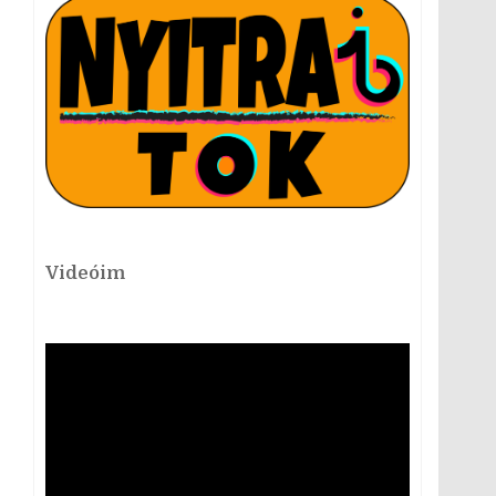
Videóim