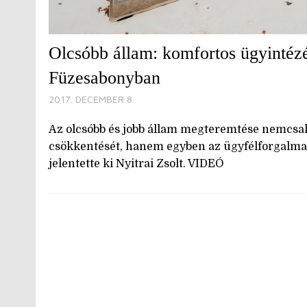
Olcsóbb állam: komfortos ügyintéz
Füzesabonyban
2017. DECEMBER 8.
Az olcsóbb és jobb állam megteremtése nemcsak a
csökkentését, hanem egyben az ügyfélforgalmat 
jelentette ki Nyitrai Zsolt. VIDEÓ