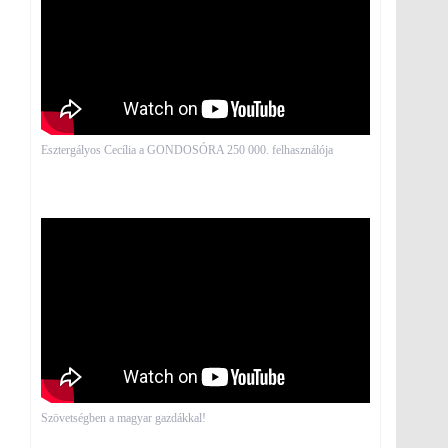
Esztergályos Cecília a GONDOSÓRA 250 000. felhasználója
Szövetségben a magyar gazdákkal!