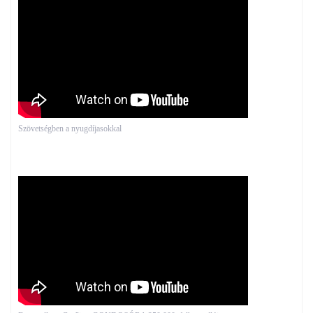
Szövetségben a nyugdíjasokkal