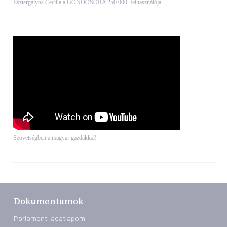
Esztergályos Cecília a GONDOSÓRA 250 000. felhasználója
Szövetségben a magyar gazdákkal!
Dokumentumok
Parlamenti adatlapom