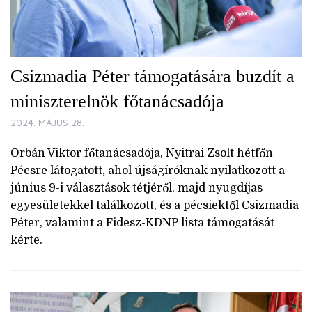
Csizmadia Péter támogatására buzdít a
miniszterelnök főtanácsadója
2024. MÁJUS 28.
Orbán Viktor főtanácsadója, Nyitrai Zsolt hétfőn
Pécsre látogatott, ahol újságíróknak nyilatkozott a
június 9-i választások tétjéről, majd nyugdíjas
egyesületekkel találkozott, és a pécsiektől Csizmadia
Péter, valamint a Fidesz-KDNP lista támogatását
kérte.