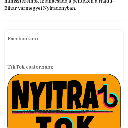
miniszterelnök főtanácsadója pénteken a Hajdú-
Bihar vármegyei Nyíradonyban.
Facebookom
TikTok csatornám: