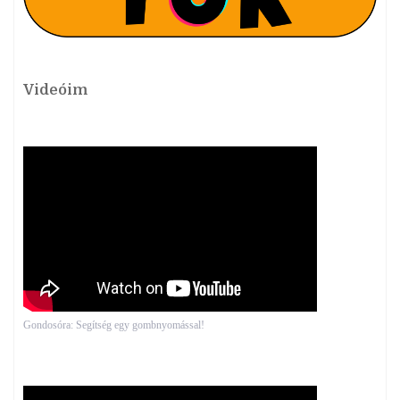
Videóim
Gondosóra: Segítség egy gombnyomással!