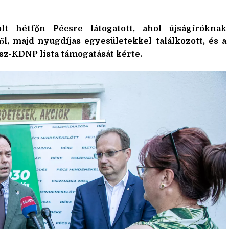
lt hétfőn Pécsre látogatott, ahol újságíróknak
ről, majd nyugdíjas egyesületekkel találkozott, és a
sz-KDNP lista támogatását kérte.