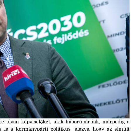
 olyan képviselőket, akik háborúpártiak, márpedig a
te le a kormánypárti politikus jelezve, hogy az elmúlt