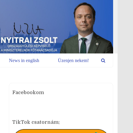
News in english
Üzenjen nekem!
Facebookom
TikTok csatornám: