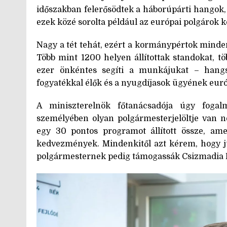
időszakban felerősödtek a háborúpárti hangok,
ezek közé sorolta például az európai polgárok kö
Nagy a tét tehát, ezért a kormánypértok minden
Több mint 1200 helyen állítottak standokat, t
ezer önkéntes segíti a munkájukat – hangs
fogyatékkal élők és a nyugdíjasok ügyének euró
A miniszterelnök főtanácsadója úgy foga
személyében olyan polgármesterjelöltje van n
egy 30 pontos programot állított össze, am
kedvezmények. Mindenkitől azt kérem, hogy jú
polgármesternek pedig támogassák Csizmadia Pét