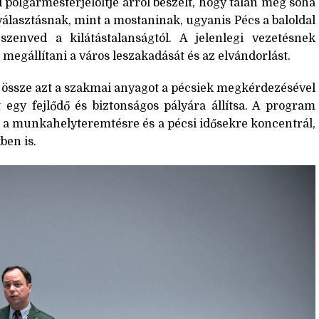
i polgármesterjelöltje arról beszélt, hogy talán még soha
választásnak, mint a mostaninak, ugyanis Pécs a baloldal
szenved a kilátástalanságtól. A jelenlegi vezetésnek
egállítani a város leszakadását és az elvándorlást.
k össze azt a szakmai anyagot a pécsiek megkérdezésével
 egy fejlődő és biztonságos pályára állítsa. A program
a, a munkahelyteremtésre és a pécsi idősekre koncentrál,
ben is.