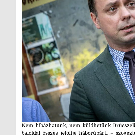
Nem hibázhatunk, nem küldhetünk Brüsszelbe
baloldal összes jelöltje háborúpárti – szögez