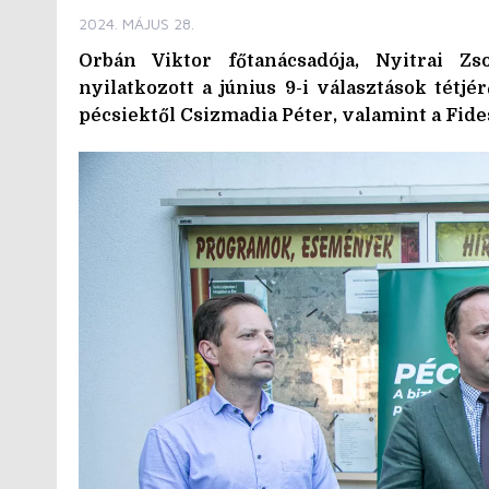
2024. MÁJUS 28.
Orbán Viktor főtanácsadója, Nyitrai Zso
nyilatkozott a június 9-i választások tétjé
pécsiektől Csizmadia Péter, valamint a Fide