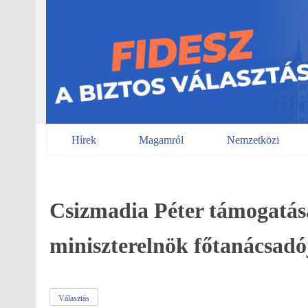
Skip
to
content
Hírek
Magamról
Nemzetközi
Csizmadia Péter támogatás
miniszterelnök főtanácsadó
Választás