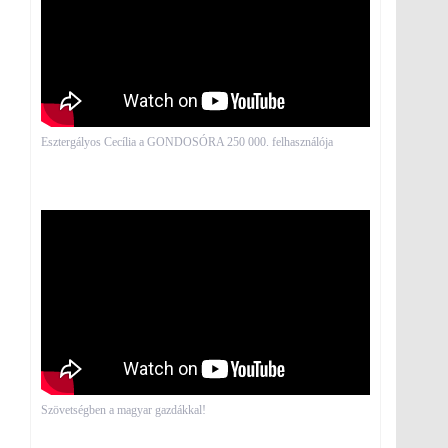
Esztergályos Cecília a GONDOSÓRA 250 000. felhasználója
Szövetségben a magyar gazdákkal!