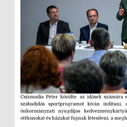
Csizmadia Péter közölte: az idősek számára e
szabadidős sportprogramot kíván indítani, 
önkormányzati nyugdíjas kedvezménykártyát
otthonokat és házakat fognak létesíteni, a meglé