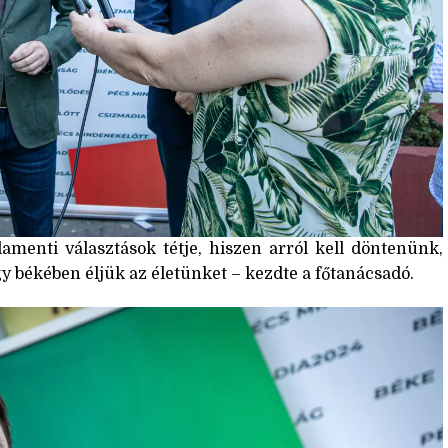
menti választások tétje, hiszen arról kell döntenünk,
 békében éljük az életünket – kezdte a főtanácsadó.