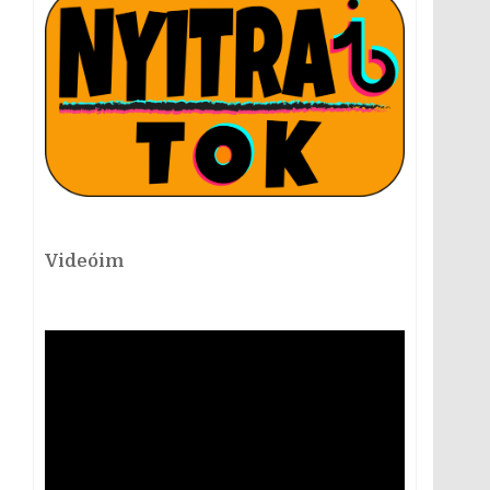
Videóim