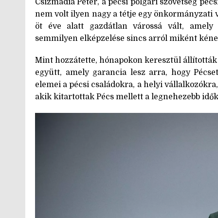
Csizmadia Péter, a pécsi polgári szövetség pécs
nem volt ilyen nagy a tétje egy önkormányzati 
öt éve alatt gazdátlan várossá vált, amely 
semmilyen elképzelése sincs arról miként kéne m
Mint hozzátette, hónapokon keresztül állítottá
együtt, amely garancia lesz arra, hogy Pécset
elemei a pécsi családokra, a helyi vállalkozókr
akik kitartottak Pécs mellett a legnehezebb idők