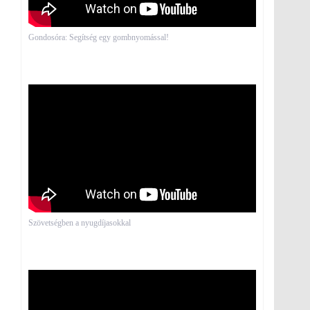
Gondosóra: Segítség egy gombnyomással!
Szövetségben a nyugdíjasokkal