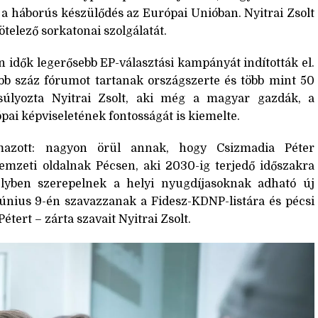
 a háborús készülődés az Európai Unióban. Nyitrai Zsolt
telező sorkatonai szolgálatát.
 idők legerősebb EP-választási kampányát indították el.
öbb száz fórumot tartanak országszerte és több mint 50
úlyozta Nyitrai Zsolt, aki még a magyar gazdák, a
pai képviseletének fontosságát is kiemelte.
lmazott: nagyon örül annak, hogy Csizmadia Péter
emzeti oldalnak Pécsen, aki 2030-ig terjedő időszakra
elyben szerepelnek a helyi nyugdíjasoknak adható új
nius 9-én szavazzanak a Fidesz-KDNP-listára és pécsi
ert – zárta szavait Nyitrai Zsolt.