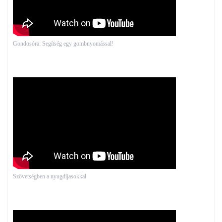
Gondosóra: Segítség egy gombnyomással!
Szövetségben a nyugdíjasokkal