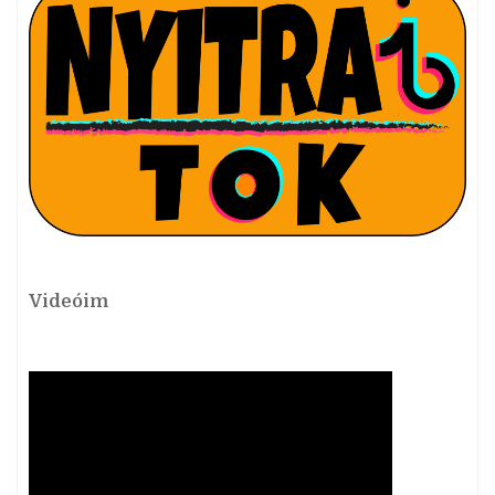
Videóim