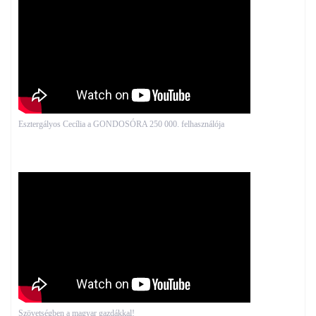
Esztergályos Cecília a GONDOSÓRA 250 000. felhasználója
Szövetségben a magyar gazdákkal!