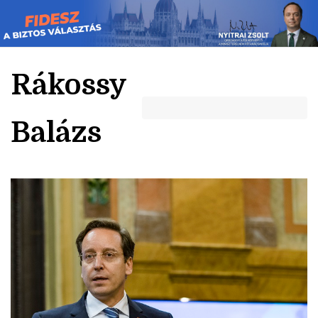
Skip
to
content
Rákossy
Balázs