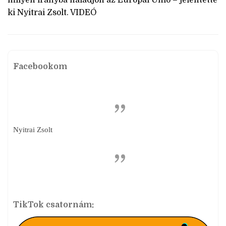
milyen irányba haladjon az Európai Unió – jelentette
ki Nyitrai Zsolt. VIDEÓ
Facebookom
Nyitrai Zsolt
TikTok csatornám: