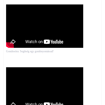
Gondosóra: Segítség egy gombnyomással!