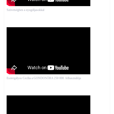
Szövetségben a nyugdíjasokkal
Esztergályos Cecília a GONDOSÓRA 250 000. felhasználója