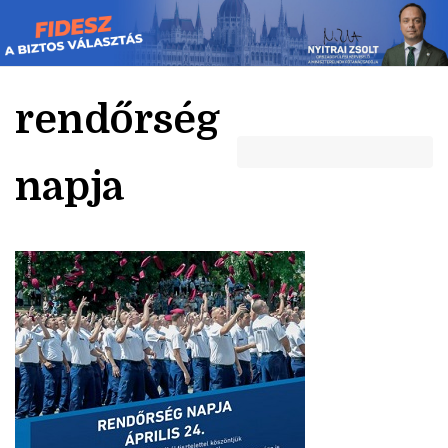
Skip
to
content
rendőrség
napja