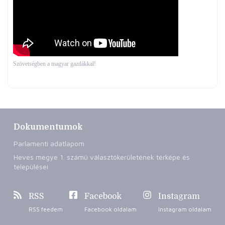
Szövetségben a magyar gazdákkal!
Dokumentumok
Parlamenti adatlapom
Heves megye 1. számú választókerületének térképe és
települései
RSS
Facebook
Instagram
RSS feedem
Facebook oldalam
Instagram oldalam