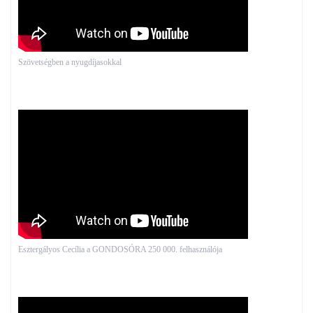
Szövetségben a nyugdíjasokkal
Esztergályos Cecília a GONDOSÓRA 250 000. felhasználója