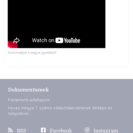
Szövetségben a magyar gazdákkal!
Dokumentumok
Parlamenti adatlapom
Heves megye 1. számú választókerületének térképe és
települései
RSS
Facebook
Instagram