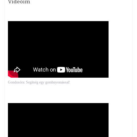
Videóim
Gondosóra: Segítség egy gombnyomással!