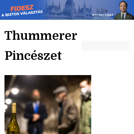
Skip
to
content
Thummerer
Pincészet