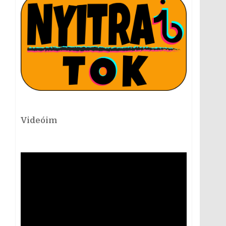
Videóim