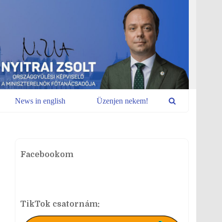
News in english
Üzenjen nekem!
Facebookom
TikTok csatornám: