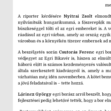
me
A riporter kérdésére
Nyitrai Zsolt
elmondta
nyilvánítsák hungarikummá, a főszereplők ma
büszkeséggel tölti el az egri embereket is. A
ráadásul az egri várban, amely az ország egyik
városban és a környékén tízezer embernek ad megé
A beszélgetés során
Csutorás Ferenc
egri bor
védjegyet az Egri Bikavér is, hiszen az elmúl
háború előtt is számos kezdeményezés valósult
általa szerkesztett kiadványról is, amely a 
várhatóan még idén novemberben. A kötet bemuta
a jövő feladataival is – tette hozzá.
Lőrincz György
egri borász arról beszélt, hog
fejlesztései pedig lehetővé tették, hogy a bor el