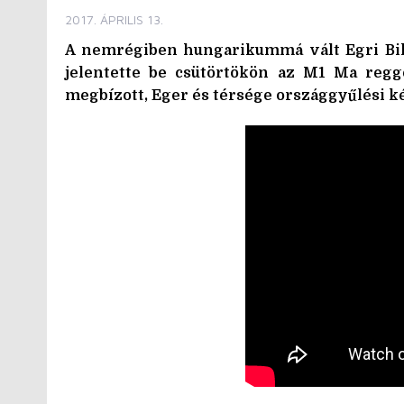
2017. ÁPRILIS 13.
A nemrégiben hungarikummá vált Egri Bik
jelentette be csütörtökön az M1 Ma regg
megbízott, Eger és térsége országgyűlési ké