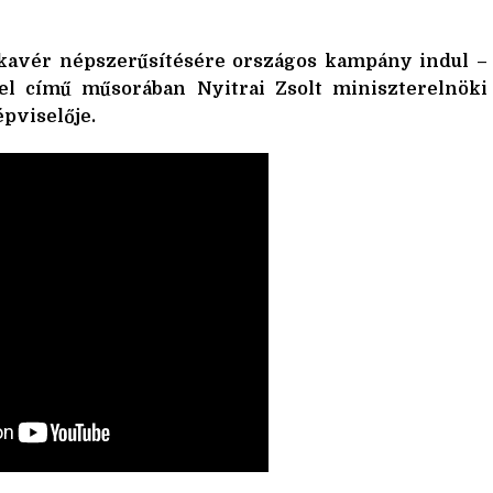
avér népszerűsítésére országos kampány indul –
el című műsorában Nyitrai Zsolt miniszterelnöki
pviselője.