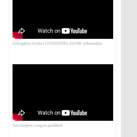
Esztergályos Cecília a GONDOSÓRA 250 000. felhasználója
Szövetségben a magyar gazdákkal!