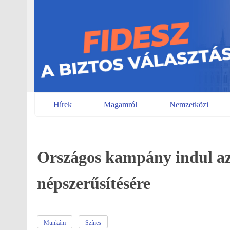
Skip
to
content
Hírek
Magamról
Nemzetközi
Országos kampány indul az
népszerűsítésére
Munkám
Színes