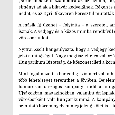
„Bortermelőként számomra az az üzenet, hogy
élményt adjak a bikavér kedvelőinek. Régen is 
nedűt, és az Egri Bikavéren keresztül mutatták 
A másik fő üzenet – folytatta – a szeretet, 
isznak. A védjegy és a közös munka rendkívül 
vörösborunkat.
Nyitrai Zsolt hangsúlyozta, hogy a védjegy ke
jelzi a minőséget. Nagy megtiszteltetés volt 
Hungarikum Bizottság, de köszönet illeti a korm
Mint fogalmazott: a bor eddig is ismert volt a 
több lehetőséget teremthet a jövőben. Bejelen
hamarosan országos kampányt indít a hungar
Újságokban, magazinokban, valamint óriásplaká
vörösborként vált hungarikummá. A kampány cé
bemutató három nyelven megjelenő kötet is – tet