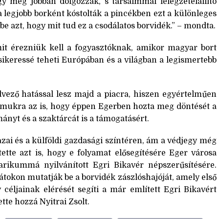
 még jobban dolgozzak, s társaimmal lélegzetelállító
a legjobb borként kóstolták a pincékben ezt a különleges
be azt, hogy mit tud ez a csodálatos borvidék.” – mondta.
amit érezniük kell a fogyasztóknak, amikor magyar bort
sikeressé teheti Európában és a világban a legismertebb
dvező hatással lesz majd a piacra, hiszen egyértelműen
számukra az is, hogy éppen Egerben hozta meg döntését a
ányt és a szaktárcát is a támogatásért.
hazai és a külföldi gazdasági színtéren, ám a védjegy még
tette azt is, hogy e folyamat elősegítésére Eger városa
ikummá nyilvánított Egri Bikavér népszerűsítésére.
tokon mutatják be a borvidék zászlóshajóját, amely első
ljainak elérését segíti a már említett Egri Bikavért
te hozzá Nyitrai Zsolt.