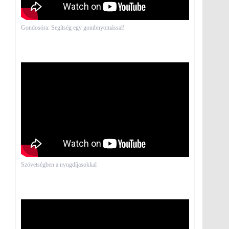
Gondosóra: Segítség egy gombnyomással!
Szövetségben a nyugdíjasokkal