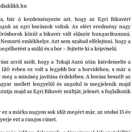
diaklikk.hu
, bár ő kezdeményezte azt, hogy az Egri Bikavért
guk az egri borászok voltak. Az elért eredmény nagy
 vörösborok közül a bikavér vált először hungarikummá,
 Nemzeti emlékhelye. Azt sem szabad elfelejteni, hogy a
lhetést a szőlő és a bor – fejtette ki a képviselő.
ász arról szólt, hogy a Tokaji Aszú után kiérdemelte a
t 120 évben ez volt a legjobb bor a borvidéken, s már a
 meg a minőség javítása érdekében. A borász beszélt az
magyar mellett lengyelül és angolul is megjelenik majd
tja majd az Egri Bikavér múltját, jelenét, s foglalkozik
y ez a márka nagyon sok időt megért már, az utolsó 15 év
nyerje ezt a rangos címet.