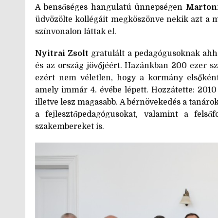
A bensőséges hangulatú ünnepségen
Marton
üdvözölte kollégáit megköszönve nekik azt a 
színvonalon láttak el.
Nyitrai Zsolt
gratulált a pedagógusoknak ahho
és az ország jövőjéért. Hazánkban 200 ezer sz
ezért nem véletlen, hogy a kormány elsőként
amely immár 4. évébe lépett. Hozzátette: 2010
illetve lesz magasabb. A bérnövekedés a tanáro
a fejlesztőpedagógusokat, valamint a felső
szakembereket is.