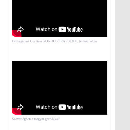
Esztergályos Cecília a GONDOSÓRA 250 000. felhasználója
Szövetségben a magyar gazdákkal!