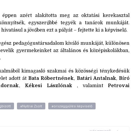
 éppen azért alakította meg az oktatási kerekasztal
könnyítsék, egyszerűbbé tegyék a tanárok munkáját.
hivatásul a jövőben ezt a pályát – fejtette ki a képviselő.
gész pedagógustársadalom kiváló munkáját, különösen
nevelik gyermekeinket az általános és középiskolákban,
.
lkalmából kimagasló szakmai és közösségi ténykedésük
let adott át
Bata Róbertnének
,
Batári Antalnak
,
Bíró
ndornak
,
Kékesi Lászlónak
, valamint
Petrovai
gbízott
#Nyitrai Zsolt
#országgyűlési képviselő