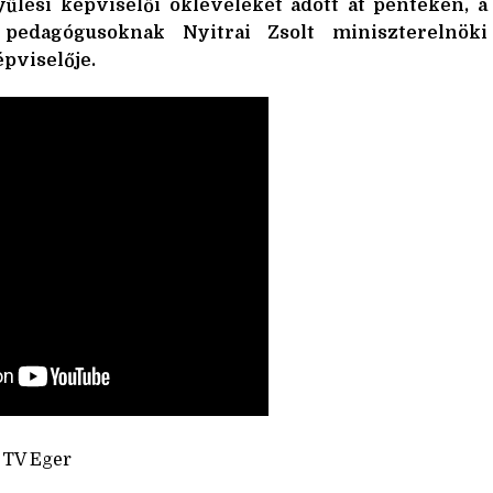
űlési képviselői okleveleket adott át pénteken, a
pedagógusoknak Nyitrai Zsolt miniszterelnöki
pviselője.
TV Eger