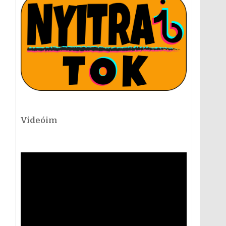
Videóim