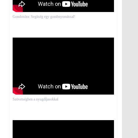
Gondosóra: Segítség egy gombnyomással!
Szövetségben a nyugdíjasokkal