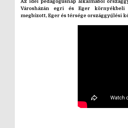
Az idei pedagógusnap alkalmából országgy
Városházán egri és Eger környékbeli 
megbízott, Eger és térsége országgyűlési ké