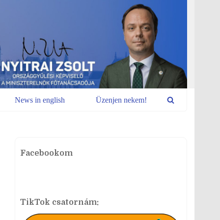
News in english
Üzenjen nekem!
Facebookom
TikTok csatornám: