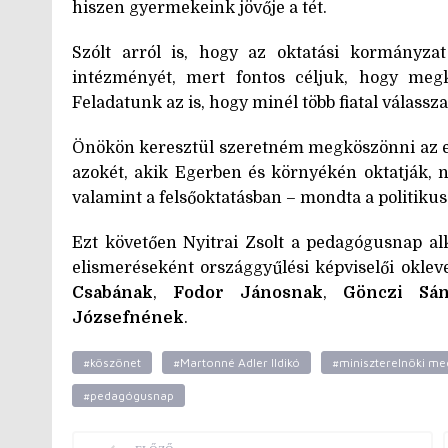
hiszen gyermekeink jövője a tét.
Szólt arról is, hogy az oktatási kormányzat
intézményét, mert fontos céljuk, hogy meg
Feladatunk az is, hogy minél több fiatal válassza 
Önökön keresztül szeretném megköszönni az e
azokét, akik Egerben és környékén oktatják, 
valamint a felsőoktatásban – mondta a politikus
Ezt követően Nyitrai Zsolt a pedagógusnap a
elismeréseként országgyűlési képviselői okleve
Csabának
,
Fodor Jánosnak
,
Gönczi Sá
Józsefnének
.
#köszönet
#Martonné Adler Ildikó
#miniszterelnöki me
#pedagógusnap