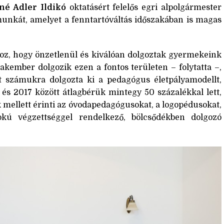
né Adler Ildikó
oktatásért felelős egri alpolgármester
munkát, amelyet a fenntartóváltás időszakában is magas
z, hogy önzetlenül és kiválóan dolgoztak gyermekeink
akember dolgozik ezen a fontos területen – folytatta –,
 számukra dolgozta ki a pedagógus életpályamodellt,
 és 2017 között átlagbérük mintegy 50 százalékkal lett,
k mellett érinti az óvodapedagógusokat, a logopédusokat,
fokú végzettséggel rendelkező, bölcsődékben dolgozó