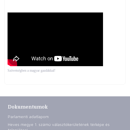
Szövetségben a magyar gazdákkal!
Dokumentumok
Parlamenti adatlapom
Heves megye 1. számú választókerületének térképe és
települései