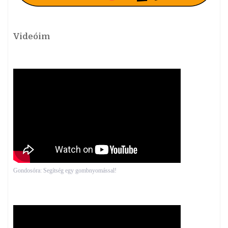
Videóim
Gondosóra: Segítség egy gombnyomással!