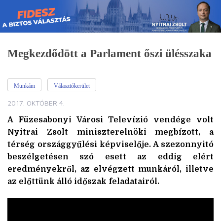
Skip
to
content
Megkezdődött a Parlament őszi ülésszaka
Munkám
Választókerület
2017. OKTÓBER 4.
A Füzesabonyi Városi Televízió vendége volt
Nyitrai Zsolt miniszterelnöki megbízott, a
térség országgyűlési képviselője. A szezonnyitó
beszélgetésen szó esett az eddig elért
eredményekről, az elvégzett munkáról, illetve
az előttünk álló időszak feladatairól.