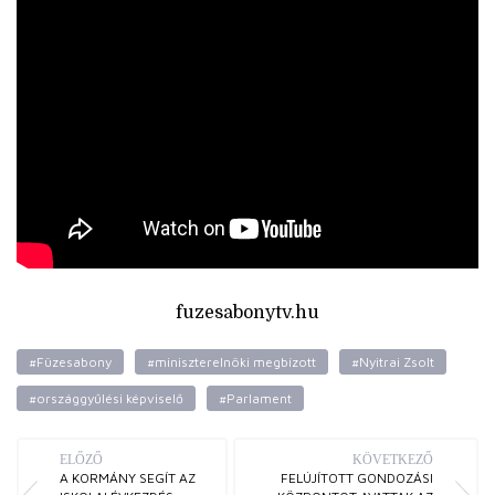
fuzesabonytv.hu
#Füzesabony
#miniszterelnöki megbízott
#Nyitrai Zsolt
#országgyűlési képviselő
#Parlament
ELŐZŐ
KÖVETKEZŐ
A KORMÁNY SEGÍT AZ
FELÚJÍTOTT GONDOZÁSI