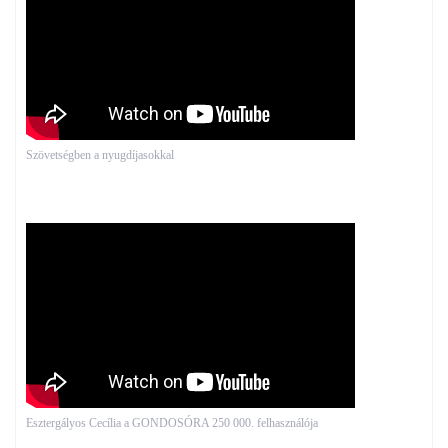
Szövetségben a nyugdíjasokkal
Esztergályos Cecília a GONDOSÓRA 250 000. felhasználója