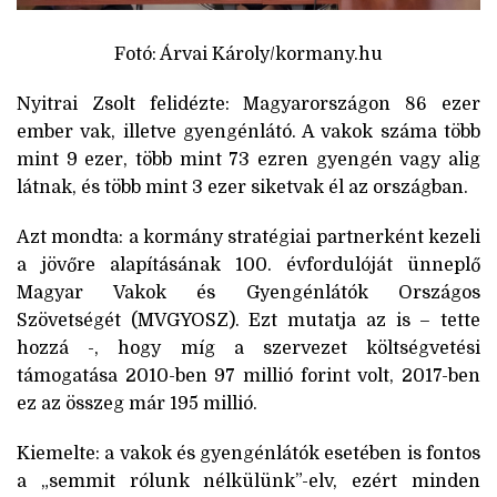
Fotó: Árvai Károly/kormany.hu
Nyitrai Zsolt felidézte: Magyarországon 86 ezer
ember vak, illetve gyengénlátó. A vakok száma több
mint 9 ezer, több mint 73 ezren gyengén vagy alig
látnak, és több mint 3 ezer siketvak él az országban.
Azt mondta: a kormány stratégiai partnerként kezeli
a jövőre alapításának 100. évfordulóját ünneplő
Magyar Vakok és Gyengénlátók Országos
Szövetségét (MVGYOSZ). Ezt mutatja az is – tette
hozzá -, hogy míg a szervezet költségvetési
támogatása 2010-ben 97 millió forint volt, 2017-ben
ez az összeg már 195 millió.
Kiemelte: a vakok és gyengénlátók esetében is fontos
a „semmit rólunk nélkülünk”-elv, ezért minden