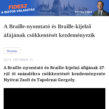
Skip
to
content
A Braille-nyomtató és Braille-kijelző
áfájának csökkentését kezdeményezik
Munkám
2017. OKTÓBER 15.
A Braille-nyomtató és Braille-kijelző áfájának 27-
ről öt százalékra csökkentését kezdeményezte
Nyitrai Zsolt és Tapolczai Gergely.