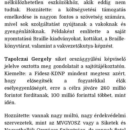
nélkülözhetetlen eszközökhöz, akik eddig nem
tudtak. Hozzátette: a költségvetési támogatás
emelkedése is nagyon fontos a szövetség számára,
mivel sok szolgáltatást nyújtanak a vakoknak és
gyengénlátóknak. Példaként említette a saját
nyomtatású Braille-kiadványokat, kottákat, a Braille-
könyvtárat, valamint a vakvezetőkutya-képzést.
Tapolczai Gergely
siket országgyűlési képviselő
jelelve osztotta meg gondolatait a sajtótájékoztatón.
Kiemelte: a Fidesz-KDNP mindent megtesz azért,
hogy elősegítsék a fogyatékkal élők
esélyegyenlőségét, erre a célra jövőre 260 millió
forintot fordítanak, 100 millió forinttal többet, mint
idén.
Hozzátette: vannak nagy múltú, nagy érdekvédelmi
szervezetek, mint az MVGYOSZ vagy a Siketek és