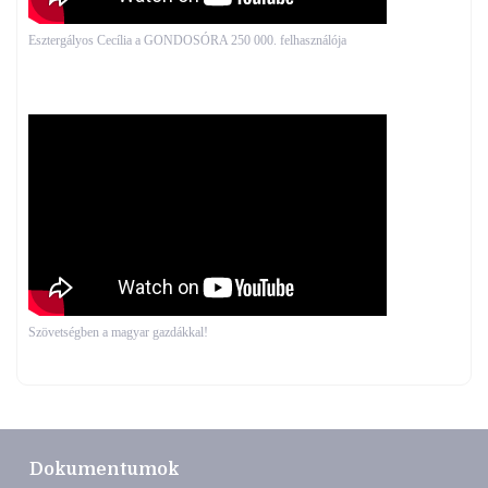
Esztergályos Cecília a GONDOSÓRA 250 000. felhasználója
Szövetségben a magyar gazdákkal!
Dokumentumok