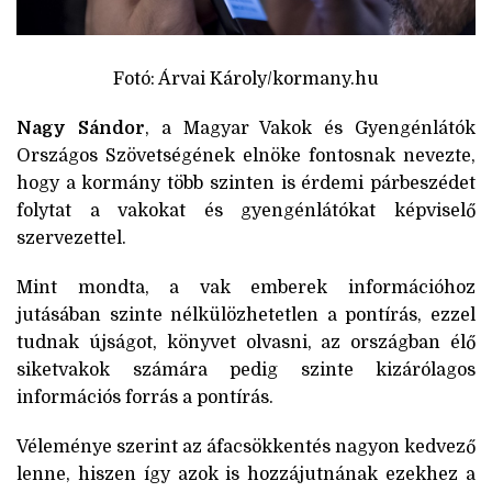
Fotó: Árvai Károly/kormany.hu
Nagy Sándor
, a Magyar Vakok és Gyengénlátók
Országos Szövetségének elnöke fontosnak nevezte,
hogy a kormány több szinten is érdemi párbeszédet
folytat a vakokat és gyengénlátókat képviselő
szervezettel.
Mint mondta, a vak emberek információhoz
jutásában szinte nélkülözhetetlen a pontírás, ezzel
tudnak újságot, könyvet olvasni, az országban élő
siketvakok számára pedig szinte kizárólagos
információs forrás a pontírás.
Véleménye szerint az áfacsökkentés nagyon kedvező
lenne, hiszen így azok is hozzájutnának ezekhez a