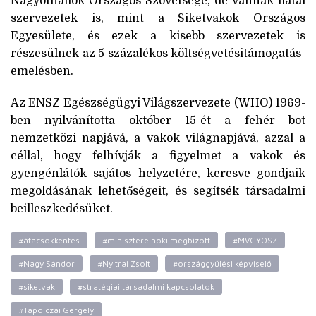
Nagyothallók Országos Szövetsége, de vannak fiatal
szervezetek is, mint a Siketvakok Országos
Egyesülete, és ezek a kisebb szervezetek is
részesülnek az 5 százalékos költségvetésitámogatás-
emelésben.
Az ENSZ Egészségügyi Világszervezete (WHO) 1969-
ben nyilvánította október 15-ét a fehér bot
nemzetközi napjává, a vakok világnapjává, azzal a
céllal, hogy felhívják a figyelmet a vakok és
gyengénlátók sajátos helyzetére, keresve gondjaik
megoldásának lehetőségeit, és segítsék társadalmi
beilleszkedésüket.
#áfacsökkentés
#miniszterelnöki megbízott
#MVGYOSZ
#Nagy Sándor
#Nyitrai Zsolt
#országgyűlési képviselő
#siketvak
#stratégiai társadalmi kapcsolatok
#Tapolczai Gergely