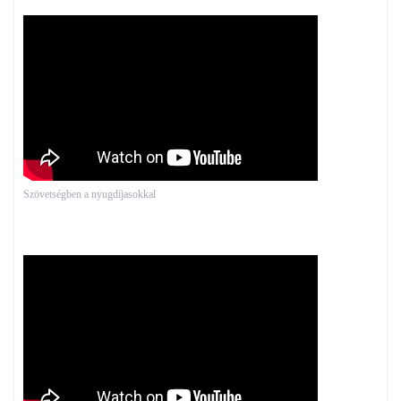
Szövetségben a nyugdíjasokkal