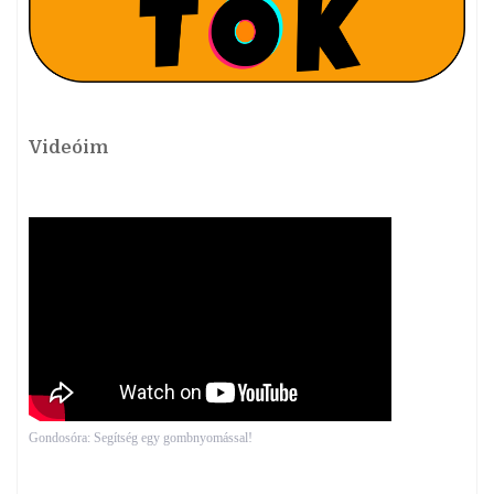
Videóim
Gondosóra: Segítség egy gombnyomással!