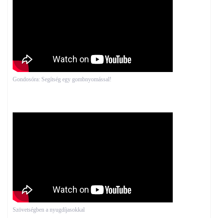
Gondosóra: Segítség egy gombnyomással!
Szövetségben a nyugdíjasokkal