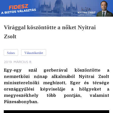
Skip
to
content
Virággal köszöntötte a nőket Nyitrai
Zsolt
Színes
Választókerület
2019. MÁRCIUS 8.
Egy-egy szál gerberával köszöntötte a
nemzetközi nőnap alkalmából Nyitrai Zsolt
miniszterelnöki megbízott, Eger és térsége
országgyűlési képviselője a hölgyeket a
megyeszékhely több pontján, valamint
Füzesabonyban.