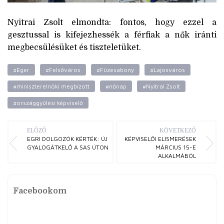
Nyitrai Zsolt elmondta: fontos, hogy ezzel a
gesztussal is kifejezhessék a férfiak a nők iránti
megbecsülésüket és tiszteletüket.
#Eger
#Felsőváros
#Füzesabony
#Lajosváros
#miniszterelnöki megbízott
#nőnap
#Nyitrai Zsolt
#országgyűlési képviselő
ELŐZŐ
KÖVETKEZŐ
EGRI DOLGOZÓK KÉRTÉK: ÚJ
KÉPVISELŐI ELISMERÉSEK
GYALOGÁTKELŐ A SAS ÚTON
MÁRCIUS 15-E
ALKALMÁBÓL
Facebookom