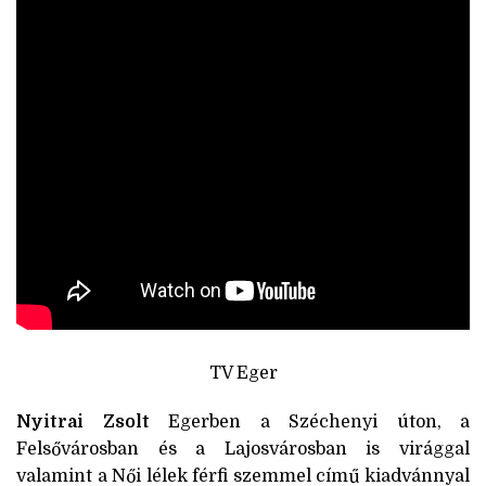
TV Eger
Nyitrai Zsolt
Egerben a Széchenyi úton, a
Felsővárosban és a Lajosvárosban is virággal
valamint a Női lélek férfi szemmel című kiadvánnyal