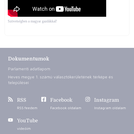
Szövetségben a magyar gazdákkal!
Dokumentumok
Parlamenti adatlapom
Heves megye 1. számú választókerületének térképe és
települései
RSS
Facebook
Instagram
RSS feedem
Facebook oldalam
Instagram oldalam
YouTube
videóim