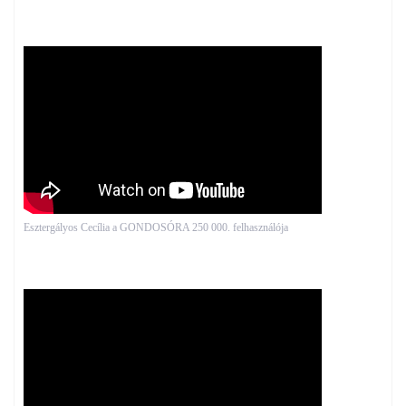
Esztergályos Cecília a GONDOSÓRA 250 000. felhasználója