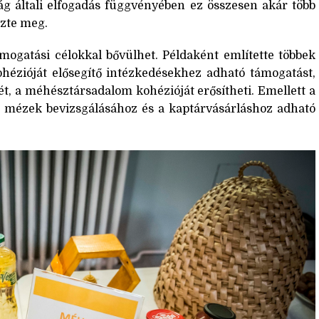
ág általi elfogadás függvényében ez összesen akár több
ezte meg.
mogatási célokkal bővülhet. Példaként említette többek
ézióját elősegítő intézkedésekhez adható támogatást,
t, a méhésztársadalom kohézióját erősítheti. Emellett a
 mézek bevizsgálásához és a kaptárvásárláshoz adható