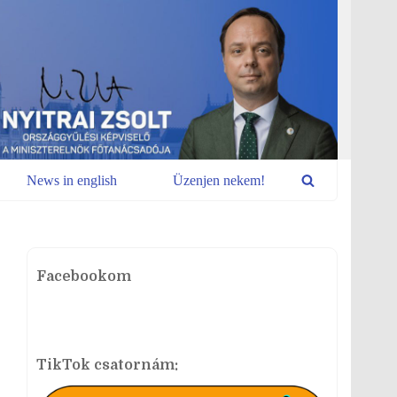
News in english
Üzenjen nekem!
Facebookom
TikTok csatornám: