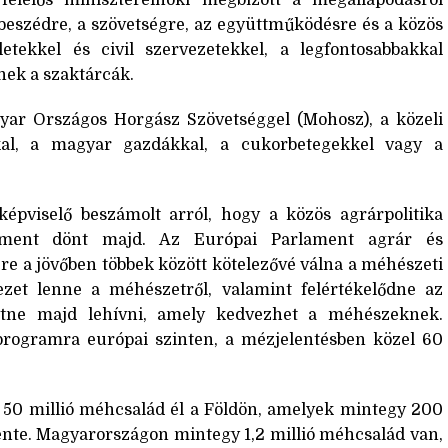
szédre, a szövetségre, az együttműködésre és a közös
tekkel és civil szervezetekkel, a legfontosabbakkal
nek a szaktárcák.
yar Országos Horgász Szövetséggel (Mohosz), a közeli
kal, a magyar gazdákkal, a cukorbetegekkel vagy a
épviselő beszámolt arról, hogy a közös agrárpolitika
rlament dönt majd. Az Európai Parlament agrár és
re a jövőben többek között kötelezővé válna a méhészeti
ezet lenne a méhészetről, valamint felértékelődne az
hetne majd lehívni, amely kedvezhet a méhészeknek.
programra európai szinten, a mézjelentésben közel 60
50 millió méhcsalád él a Földön, amelyek mintegy 200
vente. Magyarországon mintegy 1,2 millió méhcsalád van,