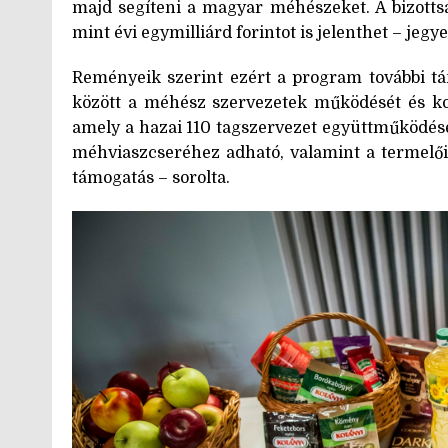
majd segíteni a magyar méhészeket. A bizotts
mint évi egymilliárd forintot is jelenthet – jegy
Reményeik szerint ezért a program további tá
között a méhész szervezetek működését és koh
amely a hazai 110 tagszervezet együttműködésé
méhviaszcseréhez adható, valamint a termelői
támogatás – sorolta.