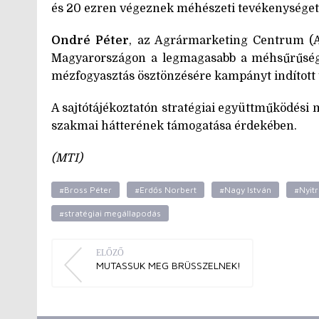
és 20 ezren végeznek méhészeti tevékenységet, a
Ondré Péter
, az Agrármarketing Centrum (A
Magyarországon a legmagasabb a méhsűrűség,
mézfogyasztás ösztönzésére kampányt indított ta
A sajtótájékoztatón stratégiai együttműködés
szakmai hátterének támogatása érdekében.
(MTI)
#Bross Péter
#Erdős Norbert
#Nagy István
#Nyitr
#stratégiai megállapodás
ELŐZŐ
MUTASSUK MEG BRÜSSZELNEK!