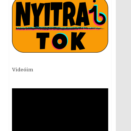
Videóim