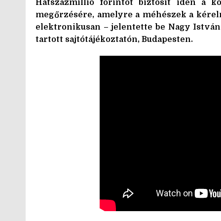
Hatszázmillió forintot biztosít idén a 
megőrzésére, amelyre a méhészek a kérelm
elektronikusan – jelentette be Nagy Istvá
tartott sajtótájékoztatón, Budapesten.