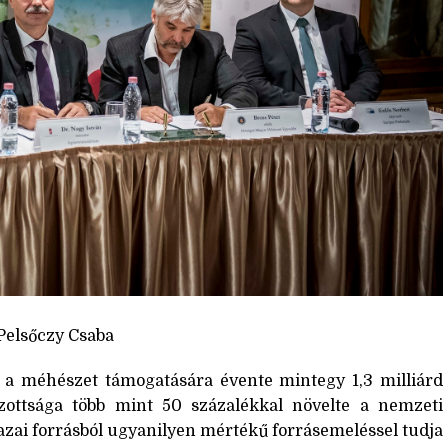
 Pelsőczy Csaba
 a méhészet támogatására évente mintegy 1,3 milliárd
izottsága több mint 50 százalékkal növelte a nemzeti
zai forrásból ugyanilyen mértékű forrásemeléssel tudja