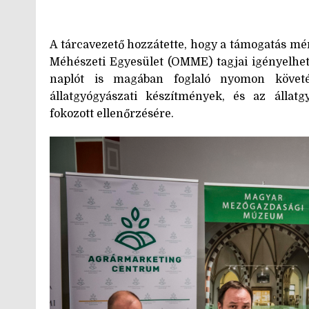
A tárcavezető hozzátette, hogy a támogatás m
Méhészeti Egyesület (OMME) tagjai igényelhet
naplót is magában foglaló nyomon követé
állatgyógyászati készítmények, és az állat
fokozott ellenőrzésére.