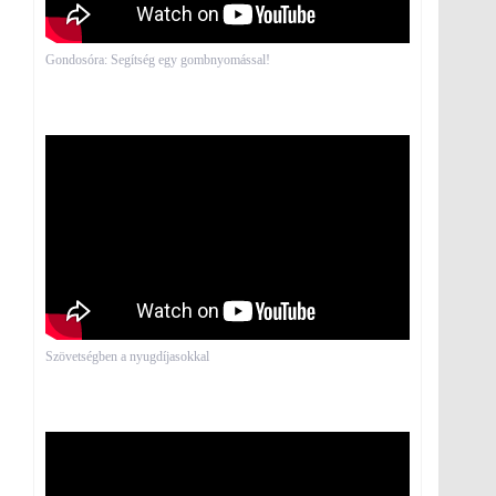
Gondosóra: Segítség egy gombnyomással!
Szövetségben a nyugdíjasokkal