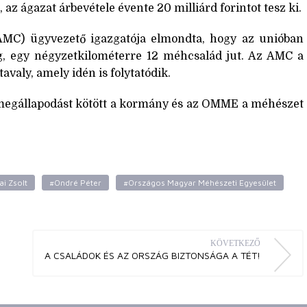
z ágazat árbevétele évente 20 milliárd forintot tesz ki.
MC) ügyvezető igazgatója elmondta, hogy az unióban
 egy négyzetkilométerre 12 méhcsalád jut. Az AMC a
valy, amely idén is folytatódik.
i megállapodást kötött a kormány és az OMME a méhészet
ai Zsolt
#Ondré Péter
#Országos Magyar Méhészeti Egyesület
KÖVETKEZŐ
A CSALÁDOK ÉS AZ ORSZÁG BIZTONSÁGA A TÉT!