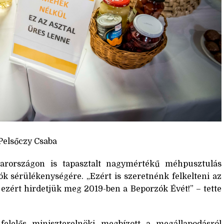
 Pelsőczy Csaba
arországon is tapasztalt nagymértékű méhpusztulás
ók sérülékenységére. „Ezért is szeretnénk felkelteni az
ezért hirdetjük meg 2019-ben a Beporzók Évét!” – tette
elelős miniszterelnöki megbízott a megállapodásról