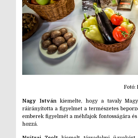
Fotó:
Nagy István
kiemelte, hogy a tavaly Magy
ráirányította a figyelmet a természetes beporz
emberek figyelmét a méhfajok fontosságára és 
hozzá.
Nyitrai Zsolt
kiemelt társadalmi ügyekért f