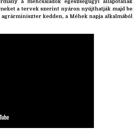
kormány a méhcsaládok egészségügyi állapotának
eket a tervek szerint nyáron nyújthatják majd be
n agrárminiszter kedden, a Méhek napja alkalmából