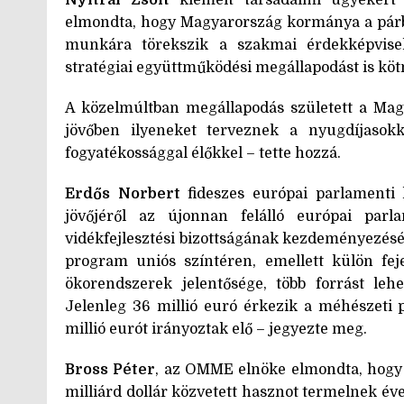
elmondta, hogy Magyarország kormánya a párbe
munkára törekszik a szakmai érdekképvisele
stratégiai együttműködési megállapodást is köt
A közelmúltban megállapodás született a Mag
jövőben ilyeneket terveznek a nyugdíjasok
fogyatékossággal élőkkel – tette hozzá.
Erdős Norbert
fideszes európai parlamenti k
jövőjéről az újonnan felálló európai pa
vidékfejlesztési bizottságának kezdeményezésé
program uniós színtéren, emellett külön fej
ökorendszerek jelentősége, több forrást le
Jelenleg 36 millió euró érkezik a méhészeti 
millió eurót irányoztak elő – jegyezte meg.
Bross Péter
, az OMME elnöke elmondta, hogy 
milliárd dollár közvetett hasznot termelnek é