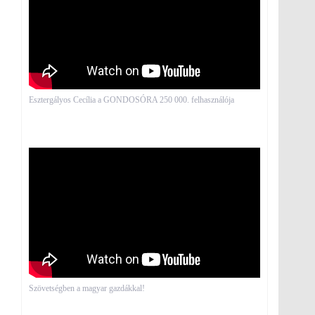
Esztergályos Cecília a GONDOSÓRA 250 000. felhasználója
Szövetségben a magyar gazdákkal!