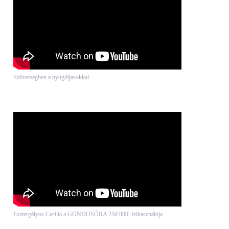
Szövetségben a nyugdíjasokkal
Esztergályos Cecília a GONDOSÓRA 250 000. felhasználója