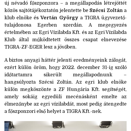
új névadó főszponzora – a megállapodás létrejöttét
közös sajtótájékoztatón jelentette be
Szécsi Zoltán
a
klub elnöke és
Vertán György
a TIGRA ügyvezető-
tulajdonosa Egerben szerdán. A megegyezés
értelmében az Egri Vízilabda Kft. és az Egri Vízilabda
Klub által működtetett összes csapat elnevezése
TIGRA-ZF-EGER lesz a jövőben.
A biztos anyagi háttér jelenti eredményeink zálogát,
ezért külön öröm, hogy 2022. december 31-ig szóló
időtartamra sikerült megállapodnunk –
hangsúlyozta Szécsi Zoltán. Az egri klub elnöke
külön megköszönte a ZF Hungária Kft. segítségét,
amely sokáig egyedüli mecénásként emelte az
élmezőnybe az egri vízilabdát, most pedig átengedte
a főszponzori első helyet a TIGRA Kft.-nek.