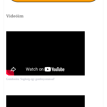
Videóim
Gondosóra: Segítség egy gombnyomással!