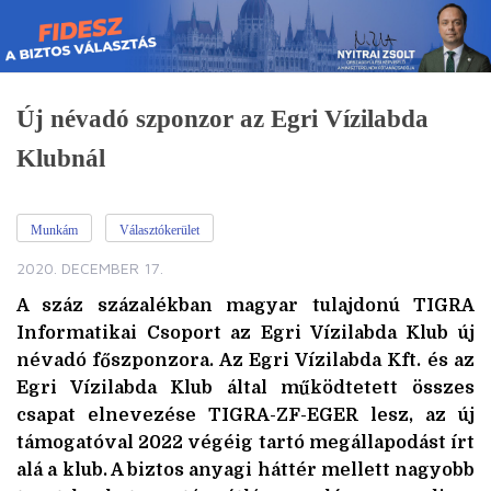
Skip
to
content
Új névadó szponzor az Egri Vízilabda
Klubnál
Munkám
Választókerület
2020. DECEMBER 17.
A száz százalékban magyar tulajdonú TIGRA
Informatikai Csoport az Egri Vízilabda Klub új
névadó főszponzora. Az Egri Vízilabda Kft. és az
Egri Vízilabda Klub által működtetett összes
csapat elnevezése TIGRA-ZF-EGER lesz, az új
támogatóval 2022 végéig tartó megállapodást írt
alá a klub. A biztos anyagi háttér mellett nagyobb