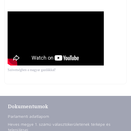
Szövetségben a magyar gazdákkal!
Dokumentumok
Parlamenti adatlapom
Heves megye 1. számú választókerületének térképe és
települései