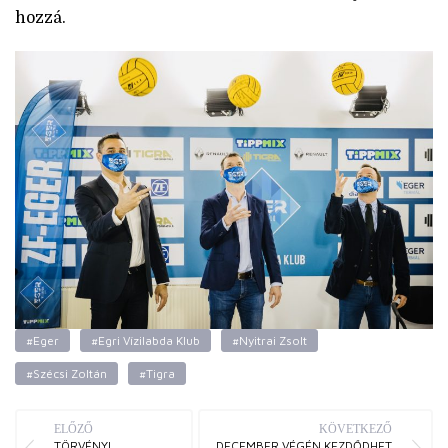
hozzá.
#Eger
#Egri Vízilabda Klub
#Nyitrai Zsolt
#Szécsi Zoltán
#Tigra
ELŐZŐ
KÖVETKEZŐ
TÖRVÉNYI
DECEMBER VÉGÉN KEZDŐDHET