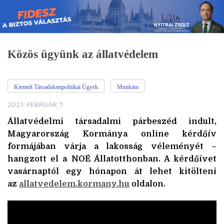
Skip
to
content
Közös ügyünk az állatvédelem
Kiemelt Társadalompolitikai Ügyek
Munkám
2021. FEBRUÁR 7.
Állatvédelmi társadalmi párbeszéd indult,
Magyarország Kormánya online kérdőív
formájában várja a lakosság véleményét –
hangzott el a NOÉ Állatotthonban. A kérdőívet
vasárnaptól egy hónapon át lehet kitölteni
az
allatvedelem.kormany.hu
oldalon.