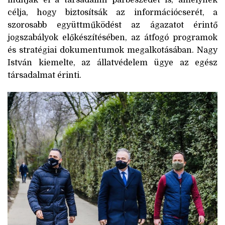
indítják el a társadalmi párbeszédet is, amelynek
célja, hogy biztosítsák az információcserét, a
szorosabb együttműködést az ágazatot érintő
jogszabályok előkészítésében, az átfogó programok
és stratégiai dokumentumok megalkotásában. Nagy
István kiemelte, az állatvédelem ügye az egész
társadalmat érinti.