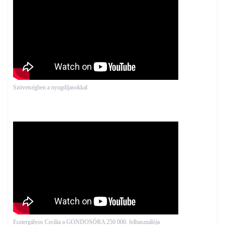
Szövetségben a nyugdíjasokkal
Esztergályos Cecília a GONDOSÓRA 250 000. felhasználója