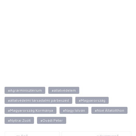
#Agrárminisztérium
#állatvédelem
#állatvédelmi társadalmi párbeszéd
#Magyarország
#Magyarország Kormánya
#Nagy István
#Noé Állatotthon
#Nyitrai Zsolt
#Ovádi Péter