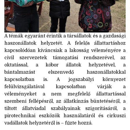
A témák egyaránt érintik a társállatok és a gazdasági
haszonállatok helyzetét. A felelős állattartáshoz
kapcsolódóan kíváncsiak a lakosság véleményére a
civil szervezetek támogatási rendszerével, az
oktatással, a kóbor állatok helyzetével, a
bántalmazást elszenvedő haszonállatokkal
kapcsolatban is. A jogszabályi környezet
felülvizsgálatával kapcsolatban várják a
véleményeket a nem megfelelő állattartással
szembeni fellépésről, az állatkínzás büntetéséről, a
tiltott állatviadal szabályainak szigorításáról, a
pirotechnikai eszközök használatáról és cirkuszi
vadállatok helyzetéről is – fűzte hozzá.