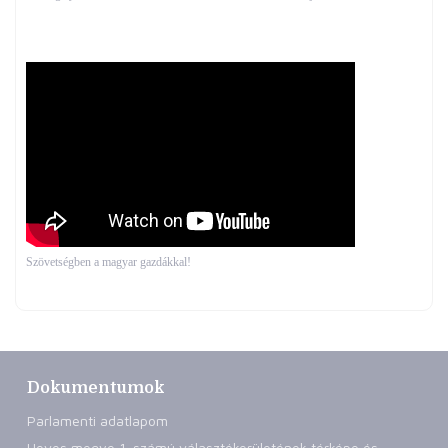
Szövetségben a magyar gazdákkal!
Dokumentumok
Parlamenti adatlapom
Heves megye 1. számú választókerületének térképe és