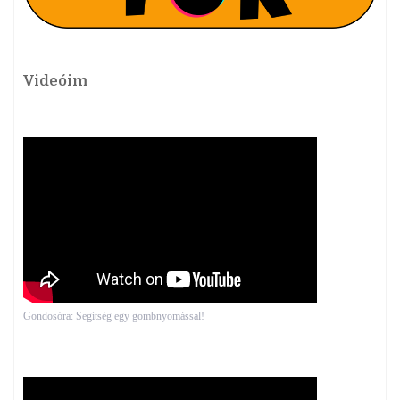
Videóim
Gondosóra: Segítség egy gombnyomással!