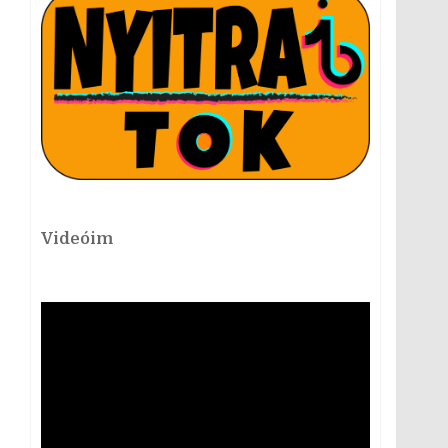
Videóim