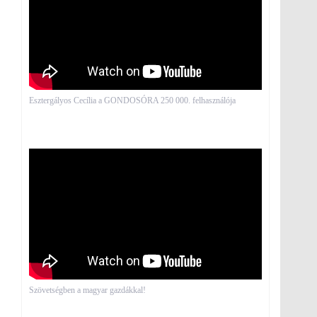
Esztergályos Cecília a GONDOSÓRA 250 000. felhasználója
Szövetségben a magyar gazdákkal!