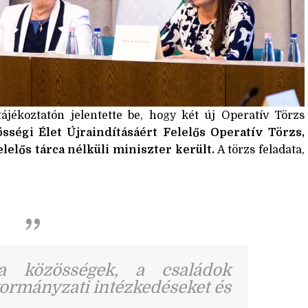
tájékoztatón jelentette be, hogy két új Operatív Törzs
sségi Élet Újraindításáért Felelős Operatív Törzs,
elős tárca nélküli miniszter került.
A törzs feladata,
 a közösségek, a családok
ormányzati intézkedéseket és