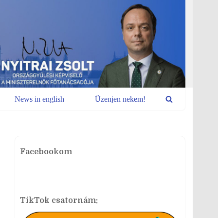
News in english
Üzenjen nekem!
Facebookom
TikTok csatornám: