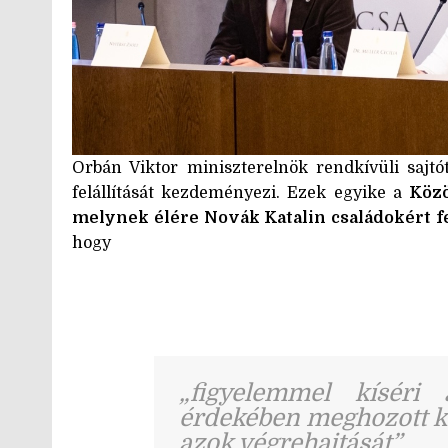
Orbán Viktor miniszterelnök rendkívüli sajtó
felállítását kezdeményezi. Ezek egyike a
Közö
melynek élére Novák Katalin családokért fel
hogy
„figyelemmel kíséri
érdekében meghozott k
azok végrehajtását”