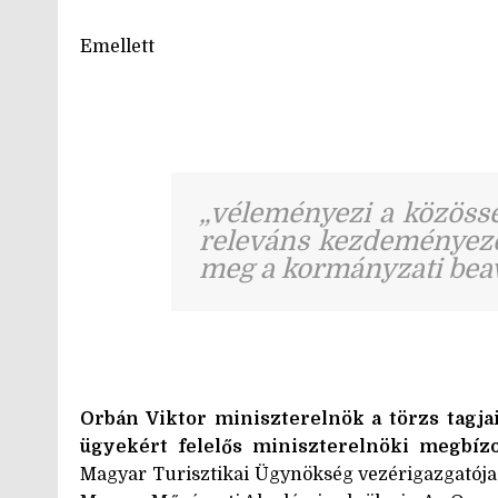
Emellett
„véleményezi a közöss
releváns kezdeményezés
meg a kormányzati beav
Orbán Viktor miniszterelnök a törzs tagjai
ügyekért felelős miniszterelnöki megbízo
Magyar Turisztikai Ügynökség vezérigazgatója