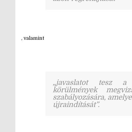
, valamint
„javaslatot tesz 
körülmények megvizs
szabályozására, amelyek
újraindítását”.