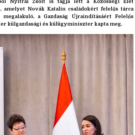
l Nyitrai Zsolt is tagja lett a Közösségi Élet
, amelyet Novák Katalin családokért felelős tárca
 megalakuló, a Gazdaság Újraindításáért Felelős
éter külgazdasági és külügyminiszter kapta meg.