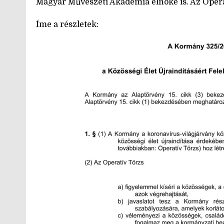
Magyar Művészeti Akadémia elnöke is. Az Opera
Íme a részletek: