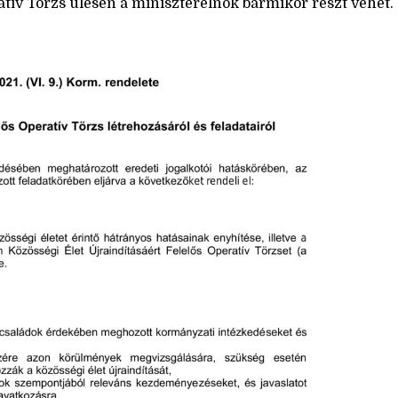
tív Törzs ülésén a miniszterelnök bármikor részt vehet.