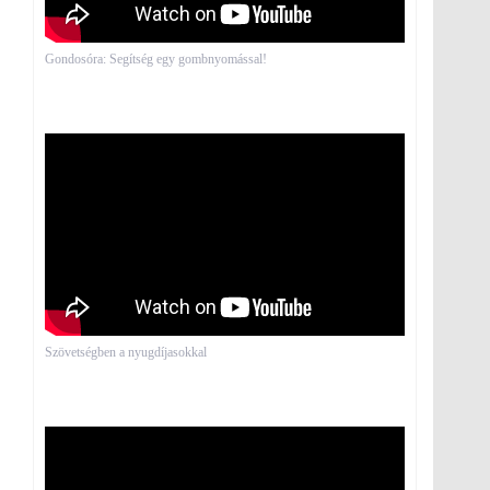
Gondosóra: Segítség egy gombnyomással!
Szövetségben a nyugdíjasokkal