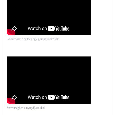
Gondosóra: Segítség egy gombnyomással!
Szövetségben a nyugdíjasokkal