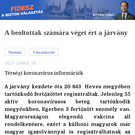
Skip
to
content
A beoltottak számára véget ért a járvány
Munkám
Választókerület
2021. JÚNIUS 18.
Térségi koronavírus információk
A járvány kezdete óta 20 843 Heves megyében
tartózkodó fertőzöttet regisztráltak. Jelenleg 55
aktív koronavírusos beteg tartózkodik
megyénkben, Egerben 3 fertőzött személy van.
Magyarországon elegendő vakcina áll
rendelkezésre, ezért a külhoni magyarok már
magyar igazolvánnyal is regisztrálhatnak az