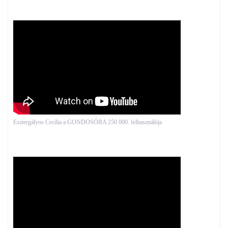
Esztergályos Cecília a GONDOSÓRA 250 000. felhasználója