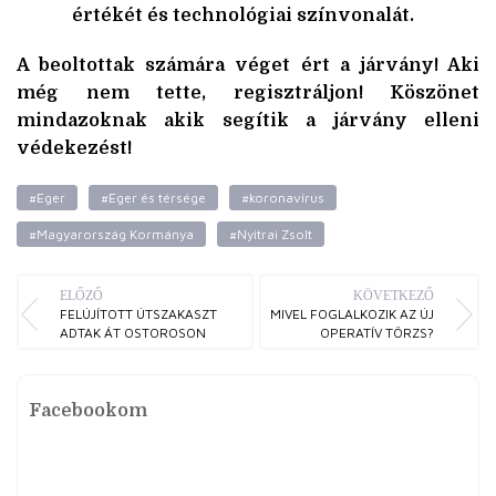
értékét és technológiai színvonalát.
A beoltottak számára véget ért a járvány! Aki
még nem tette, regisztráljon! Köszönet
mindazoknak akik segítik a járvány elleni
védekezést!
#Eger
#Eger és térsége
#koronavírus
#Magyarország Kormánya
#Nyitrai Zsolt
ELŐZŐ
KÖVETKEZŐ
FELÚJÍTOTT ÚTSZAKASZT
MIVEL FOGLALKOZIK AZ ÚJ
ADTAK ÁT OSTOROSON
OPERATÍV TÖRZS?
Facebookom