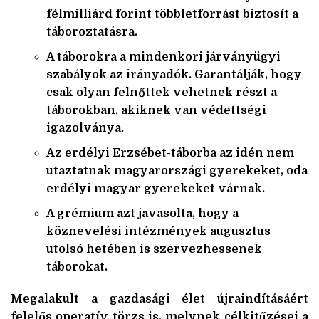
félmilliárd forint többletforrást biztosít a
táboroztatásra.
A táborokra a mindenkori járványügyi
szabályok az irányadók. Garantálják, hogy
csak olyan felnőttek vehetnek részt a
táborokban, akiknek van védettségi
igazolványa.
Az erdélyi Erzsébet-táborba az idén nem
utaztatnak magyarországi gyerekeket, oda
erdélyi magyar gyerekeket várnak.
A grémium azt javasolta, hogy a
köznevelési intézmények augusztus
utolsó hetében is szervezhessenek
táborokat.
Megalakult a gazdasági élet újraindításáért
felelős operatív törzs is, melynek célkitűzései a