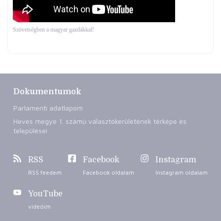
Szövetségben a magyar gazdákkal!
Dokumentumok
Parlamenti adatlapom
Heves megye 1. számú választókerületének térképe és
települései
RSS
Facebook
Instagram
RSS feedem
Facebook oldalam
Instagram oldalam
YouTube
videóim