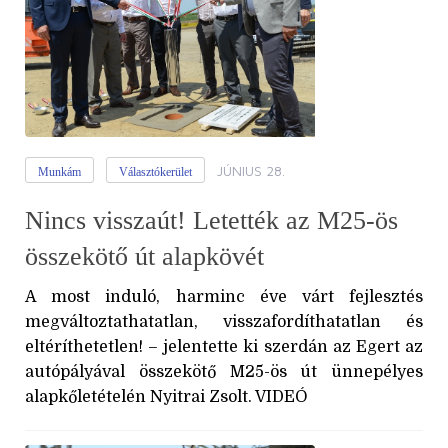
JÚNIUS 28.
Munkám
Választókerület
Nincs visszaút! Letették az M25-ös
összekötő út alapkövét
A most induló, harminc éve várt fejlesztés
megváltoztathatatlan, visszafordíthatatlan és
eltéríthetetlen! – jelentette ki szerdán az Egert az
autópályával összekötő M25-ös út ünnepélyes
alapkőletételén Nyitrai Zsolt. VIDEÓ