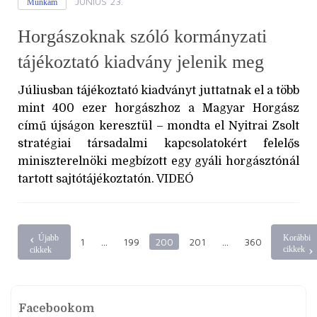
JÚNIUS 23.
Munkám
Horgászoknak szóló kormányzati
tájékoztató kiadvány jelenik meg
Júliusban tájékoztató kiadványt juttatnak el a több
mint 400 ezer horgászhoz a Magyar Horgász
című újságon keresztül – mondta el Nyitrai Zsolt
stratégiai társadalmi kapcsolatokért felelős
miniszterelnöki megbízott egy gyáli horgásztónál
tartott sajtótájékoztatón. VIDEÓ
Újabb
Korábbi
1
…
199
200
201
…
360
cikkek
cikkek
Facebookom