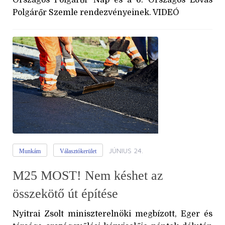
Polgárőr Szemle rendezvényeinek. VIDEÓ
JÚNIUS 24.
Munkám
Választókerület
M25 MOST! Nem késhet az
összekötő út építése
Nyitrai Zsolt miniszterelnöki megbízott, Eger és