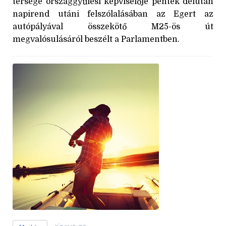
térsége országgyűlési képviselője péntek délután
napirend utáni felszólalásában az Egert az
autópályával összekötő M25-ös út
megvalósulásáról beszélt a Parlamentben.