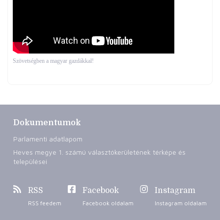
Szövetségben a magyar gazdákkal!
Dokumentumok
Parlamenti adatlapom
Heves megye 1. számú választókerületének térképe és
települései
RSS
Facebook
Instagram
RSS feedem
Facebook oldalam
Instagram oldalam