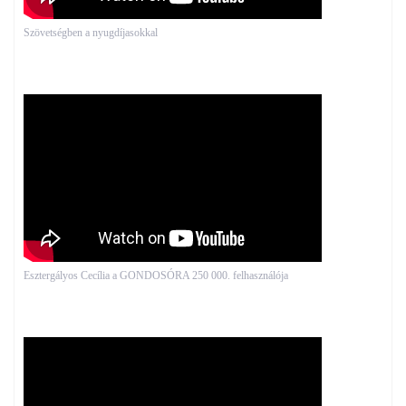
Szövetségben a nyugdíjasokkal
Esztergályos Cecília a GONDOSÓRA 250 000. felhasználója