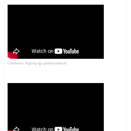
Gondosóra: Segítség egy gombnyomással!