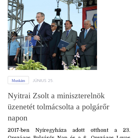
JÚNIUS 25.
Munkám
Nyitrai Zsolt a miniszterelnök
üzenetét tolmácsolta a polgárőr
napon
2017-ben Nyíregyháza adott otthont a 23.
Országos Polgárőr Nap és a 6. Országos Lovas