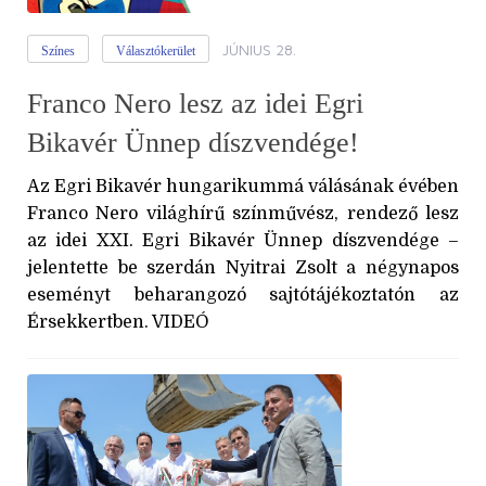
JÚNIUS 28.
Színes
Választókerület
Franco Nero lesz az idei Egri
Bikavér Ünnep díszvendége!
Az Egri Bikavér hungarikummá válásának évében
Franco Nero világhírű színművész, rendező lesz
az idei XXI. Egri Bikavér Ünnep díszvendége –
jelentette be szerdán Nyitrai Zsolt a négynapos
eseményt beharangozó sajtótájékoztatón az
Érsekkertben. VIDEÓ