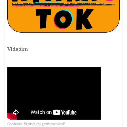
Videóim
Gondosóra: Segítség egy gombnyomással!