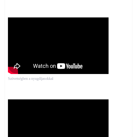
Szövetségben a nyugdíjasokkal