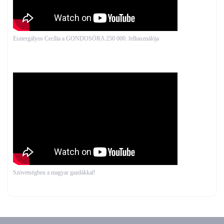
Esztergályos Cecília a GONDOSÓRA 250 000. felhasználója
Szövetségben a magyar gazdákkal!