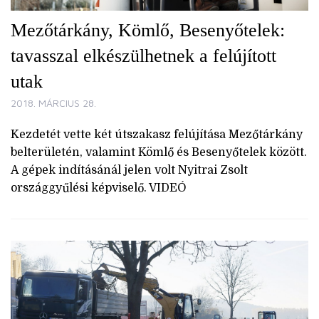
Mezőtárkány, Kömlő, Besenyőtelek:
tavasszal elkészülhetnek a felújított
utak
2018. MÁRCIUS 28.
Kezdetét vette két útszakasz felújítása Mezőtárkány
belterületén, valamint Kömlő és Besenyőtelek között.
A gépek indításánál jelen volt Nyitrai Zsolt
országgyűlési képviselő. VIDEÓ