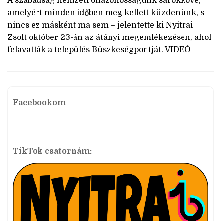
A szabadság nemzeti önazonosságunk sarokköve,
amelyért minden időben meg kellett küzdenünk, s
nincs ez másként ma sem – jelentette ki Nyitrai
Zsolt október 23-án az átányi megemlékezésen, ahol
felavatták a település Büszkeségpontját. VIDEÓ
Facebookom
TikTok csatornám: