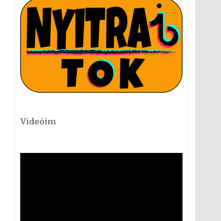
Videóim