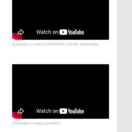
Esztergályos Cecília a GONDOSÓRA 250 000. felhasználója
Szövetségben a magyar gazdákkal!