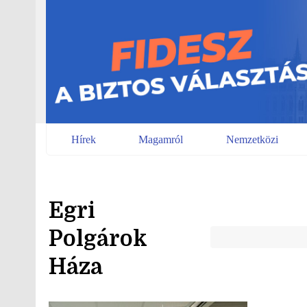
Skip
to
content
Hírek
Magamról
Nemzetközi
Egri
Polgárok
Háza