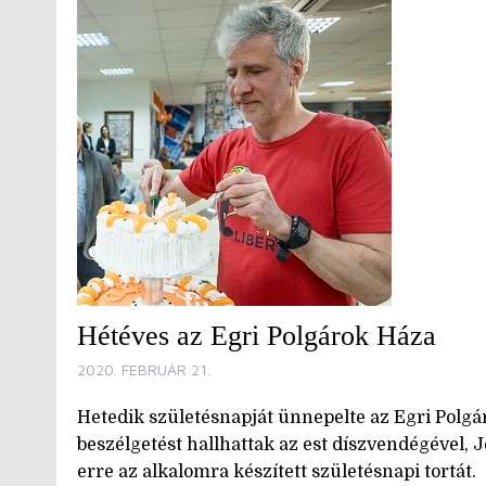
Hétéves az Egri Polgárok Háza
2020. FEBRUÁR 21.
Hetedik születésnapját ünnepelte az Egri Polgár
beszélgetést hallhattak az est díszvendégével, J
erre az alkalomra készített születésnapi tortát.