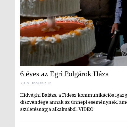
6 éves az Egri Polgárok Háza
2019. JANUÁR 26.
Hidvéghi Balázs, a Fidesz kommunikációs igazgat
díszvendége annak az ünnepi eseménynek, amel
születésnapja alkalmából. VIDEÓ