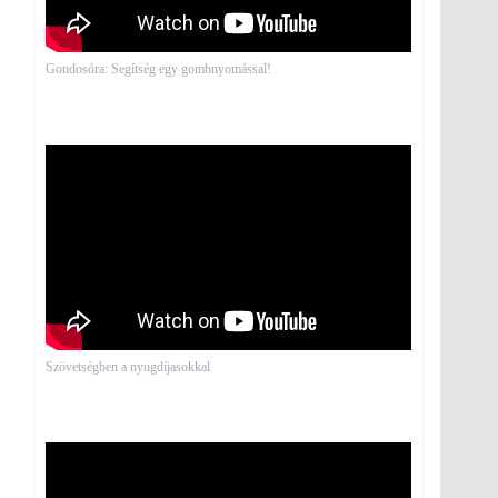
Gondosóra: Segítség egy gombnyomással!
Szövetségben a nyugdíjasokkal