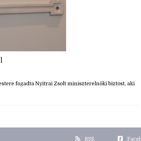
l
tere fogadta Nyitrai Zsolt miniszterelnöki biztost, aki
RSS
Face