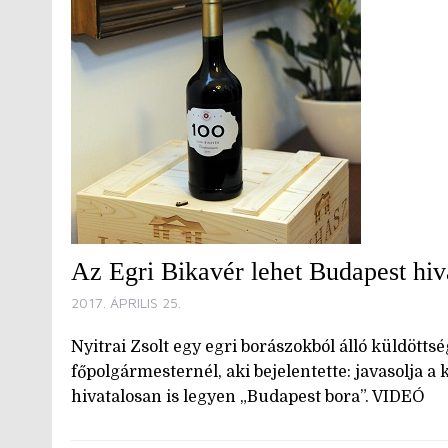
Az Egri Bikavér lehet Budapest hiv
2017. ÁPRILIS 25.
Nyitrai Zsolt egy egri borászokból álló küldötts
főpolgármesternél, aki bejelentette: javasolja
hivatalosan is legyen „Budapest bora”. VIDEÓ