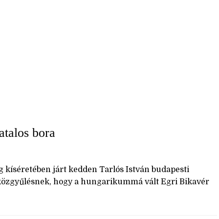
atalos bora
ég kíséretében járt kedden Tarlós István budapesti
 a közgyűlésnek, hogy a hungarikummá vált Egri Bikavér