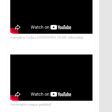
Esztergályos Cecília a GONDOSÓRA 250 000. felhasználója
Szövetségben a magyar gazdákkal!