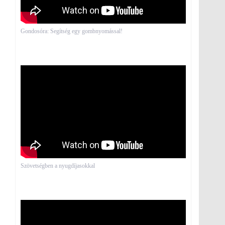
Gondosóra: Segítség egy gombnyomással!
Szövetségben a nyugdíjasokkal