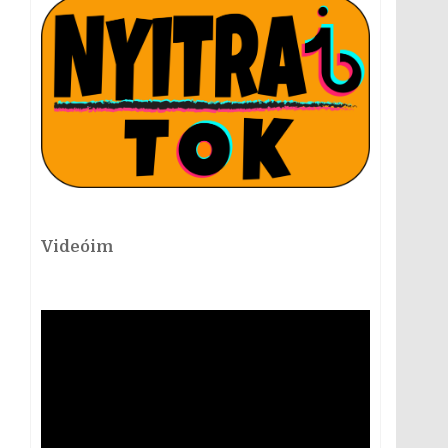
Videóim