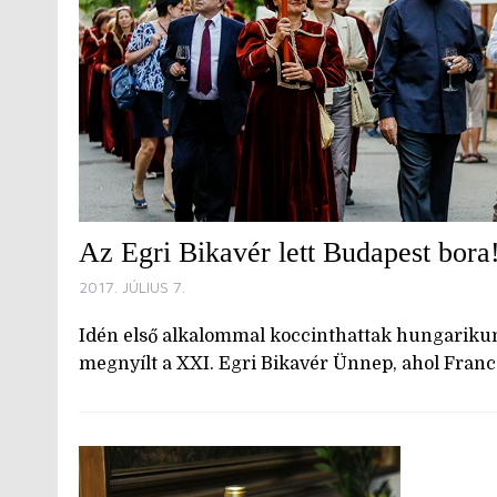
Az Egri Bikavér lett Budapest bora
2017. JÚLIUS 7.
Idén első alkalommal koccinthattak hungariku
megnyílt a XXI. Egri Bikavér Ünnep, ahol Franco 