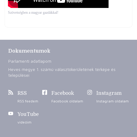
Szövetségben a magyar gazdákkal!
Dokumentumok
Parlamenti adatlapom
Heves megye 1. számú választókerületének térképe és
települései
RSS
Facebook
Instagram
RSS feedem
Facebook oldalam
Instagram oldalam
YouTube
videóim