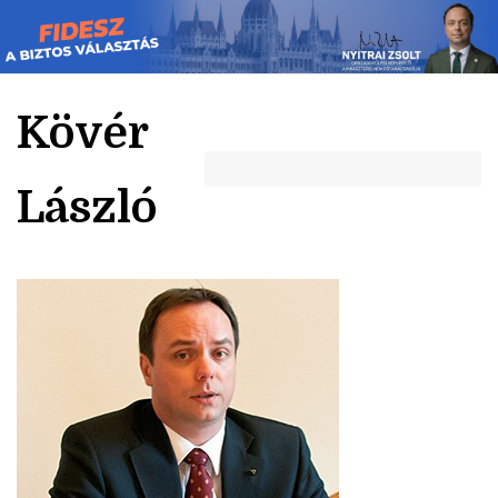
Skip
to
content
Kövér
László