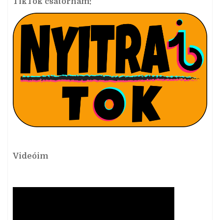
TikTok csatornám:
Videóim