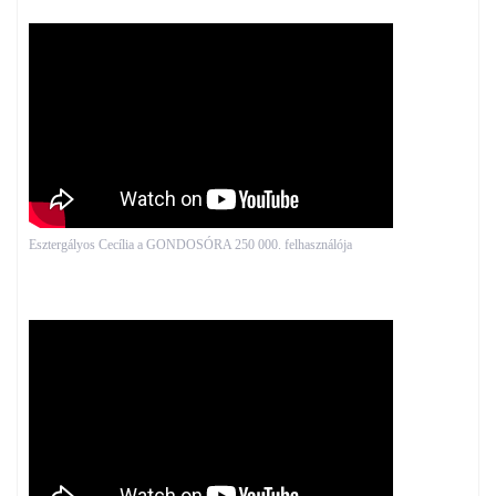
Esztergályos Cecília a GONDOSÓRA 250 000. felhasználója