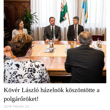
Kövér László házelnök köszöntötte a
polgárőröket!
2019. MÁJUS 23.