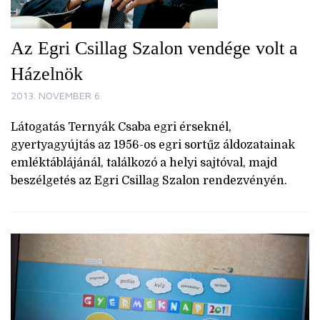
Az Egri Csillag Szalon vendége volt a
Házelnök
2013. NOVEMBER 6.
Látogatás Ternyák Csaba egri érseknél,
gyertyagyújtás az 1956-os egri sortűz áldozatainak
emléktáblájánál, találkozó a helyi sajtóval, majd
beszélgetés az Egri Csillag Szalon rendezvényén.