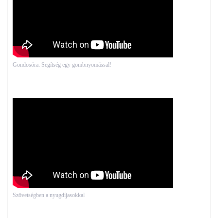
Gondosóra: Segítség egy gombnyomással!
Szövetségben a nyugdíjasokkal