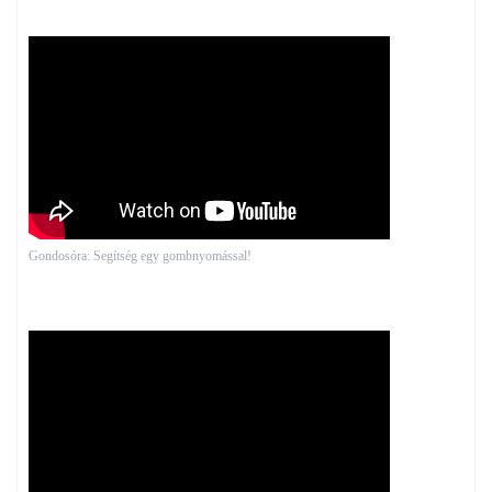
Gondosóra: Segítség egy gombnyomással!