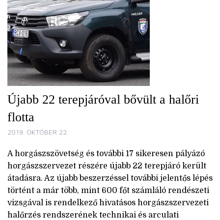
Újabb 22 terepjáróval bővült a halőri
flotta
2019. OKTÓBER 22.
A horgászszövetség és további 17 sikeresen pályázó
horgászszervezet részére újabb 22 terepjáró került
átadásra. Az újabb beszerzéssel további jelentős lépés
történt a már több, mint 600 főt számláló rendészeti
vizsgával is rendelkező hivatásos horgászszervezeti
halőrzés rendszerének technikai és arculati