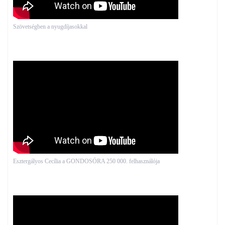
Szövetségben a nyugdíjasokkal
Esztergályos Cecília a GONDOSÓRA 250 000. felhasználója