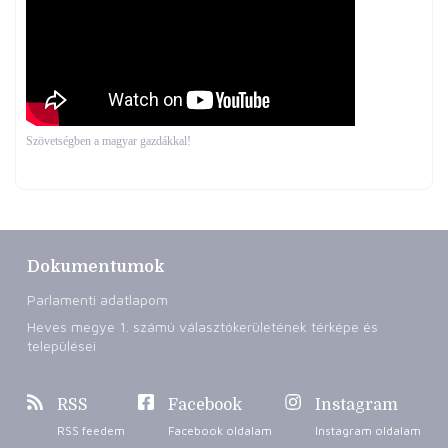
Szövetségben a magyar gazdákkal!
Dokumentumok
Parlamenti adatlapom
Heves megye 1. számú választókerületének térképe és
települései
RSS
Facebook
Instagram
RSS feedem
Facebook oldalam
Instagram oldalam