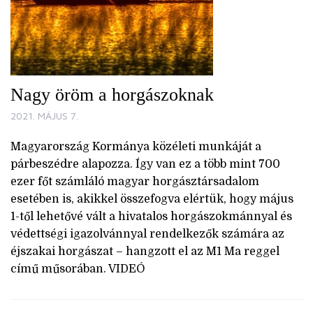
Nagy öröm a horgászoknak
2021. MÁJUS 7.
Magyarország Kormánya közéleti munkáját a
párbeszédre alapozza. Így van ez a több mint 700
ezer főt számláló magyar horgásztársadalom
esetében is, akikkel összefogva elértük, hogy május
1-től lehetővé vált a hivatalos horgászokmánnyal és
védettségi igazolvánnyal rendelkezők számára az
éjszakai horgászat – hangzott el az M1 Ma reggel
című műsorában. VIDEÓ