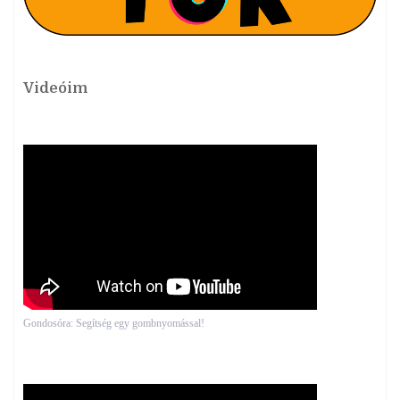
Videóim
Gondosóra: Segítség egy gombnyomással!