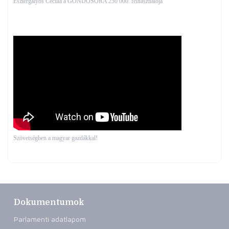
Esztergályos Cecília a GONDOSÓRA 250 000. felhasználója
Szövetségben a magyar gazdákkal!
Dokumentumok
Parlamenti adatlapom