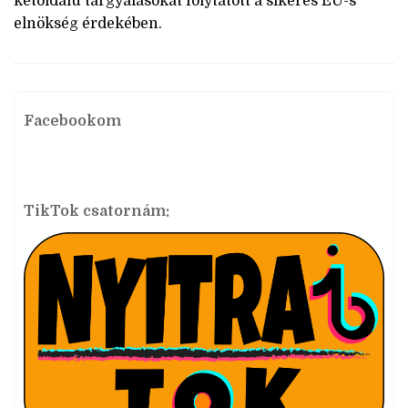
kétoldalú tárgyalásokat folytatott a sikeres EU-s
elnökség érdekében.
Facebookom
TikTok csatornám: