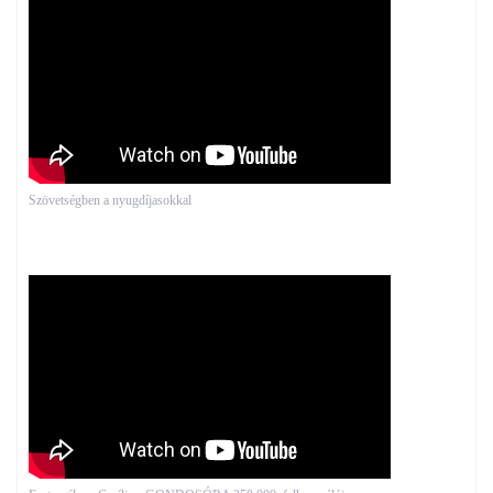
Szövetségben a nyugdíjasokkal