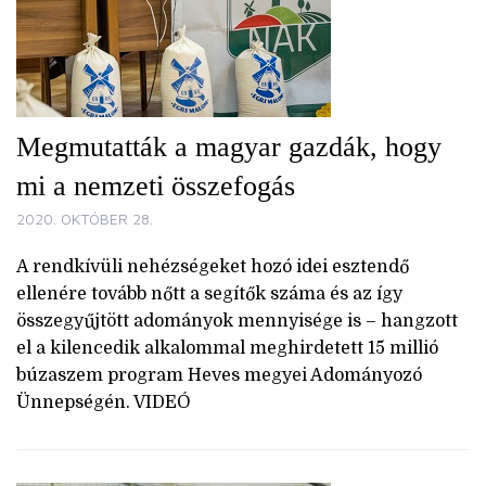
Megmutatták a magyar gazdák, hogy
mi a nemzeti összefogás
2020. OKTÓBER 28.
A rendkívüli nehézségeket hozó idei esztendő
ellenére tovább nőtt a segítők száma és az így
összegyűjtött adományok mennyisége is – hangzott
el a kilencedik alkalommal meghirdetett 15 millió
búzaszem program Heves megyei Adományozó
Ünnepségén. VIDEÓ