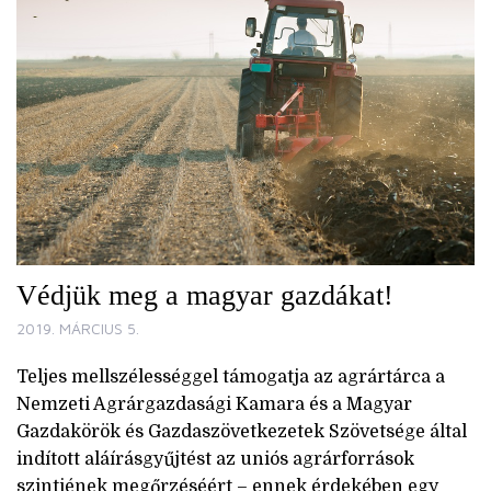
Védjük meg a magyar gazdákat!
2019. MÁRCIUS 5.
Teljes mellszélességgel támogatja az agrártárca a
Nemzeti Agrárgazdasági Kamara és a Magyar
Gazdakörök és Gazdaszövetkezetek Szövetsége által
indított aláírásgyűjtést az uniós agrárforrások
szintjének megőrzéséért – ennek érdekében egy