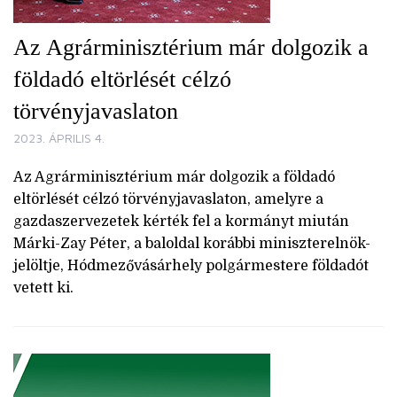
Az Agrárminisztérium már dolgozik a
földadó eltörlését célzó
törvényjavaslaton
2023. ÁPRILIS 4.
Az Agrárminisztérium már dolgozik a földadó
eltörlését célzó törvényjavaslaton, amelyre a
gazdaszervezetek kérték fel a kormányt miután
Márki-Zay Péter, a baloldal korábbi miniszterelnök-
jelöltje, Hódmezővásárhely polgármestere földadót
vetett ki.