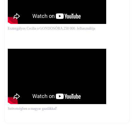
Esztergályos Cecília a GONDOSÓRA 250 000. felhasználója
Szövetségben a magyar gazdákkal!