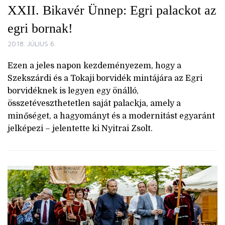
XXII. Bikavér Ünnep: Egri palackot az
egri bornak!
2018. JÚLIUS 6.
Ezen a jeles napon kezdeményezem, hogy a
Szekszárdi és a Tokaji borvidék mintájára az Egri
borvidéknek is legyen egy önálló,
összetéveszthetetlen saját palackja, amely a
minőséget, a hagyományt és a modernitást egyaránt
jelképezi – jelentette ki Nyitrai Zsolt.