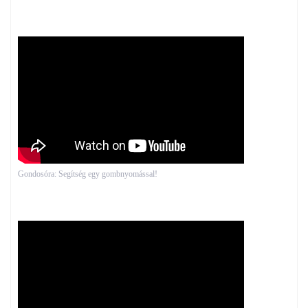
Gondosóra: Segítség egy gombnyomással!