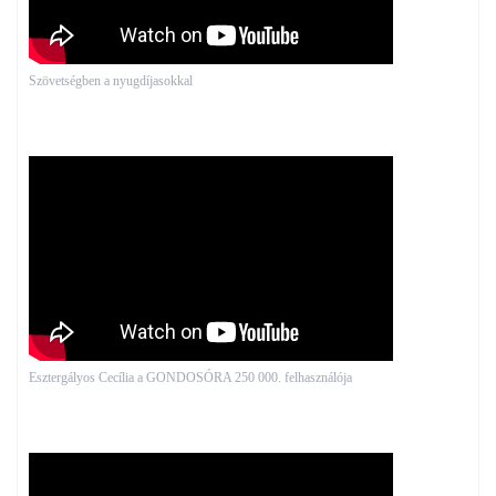
Szövetségben a nyugdíjasokkal
Esztergályos Cecília a GONDOSÓRA 250 000. felhasználója