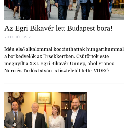
Az Egri Bikavér lett Budapest bora!
2017. JÚLIUS 7.
Idén első alkalommal koccinthattak hungarikummal
a borkedvelők az Érsekkertben. Csütörtök este
megnyílt a XXI. Egri Bikavér Ünnep, ahol Franco
Nero és Tarlós István is tiszteletét tette. VIDEÓ