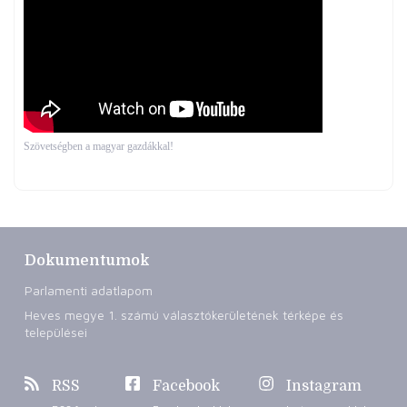
Szövetségben a magyar gazdákkal!
Dokumentumok
Parlamenti adatlapom
Heves megye 1. számú választókerületének térképe és
települései
RSS
Facebook
Instagram