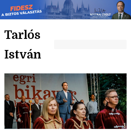
Skip
to
content
Tarlós
István