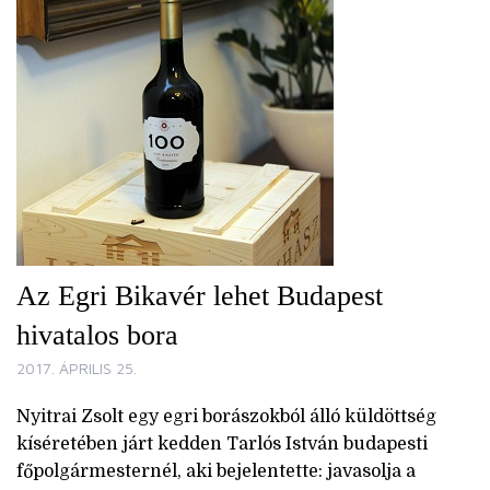
Az Egri Bikavér lehet Budapest
hivatalos bora
2017. ÁPRILIS 25.
Nyitrai Zsolt egy egri borászokból álló küldöttség
kíséretében járt kedden Tarlós István budapesti
főpolgármesternél, aki bejelentette: javasolja a