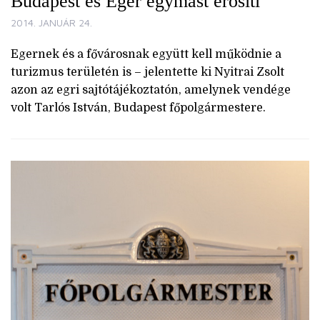
Budapest és Eger egymást erősíti
2014. JANUÁR 24.
Egernek és a fővárosnak együtt kell működnie a
turizmus területén is – jelentette ki Nyitrai Zsolt
azon az egri sajtótájékoztatón, amelynek vendége
volt Tarlós István, Budapest főpolgármestere.