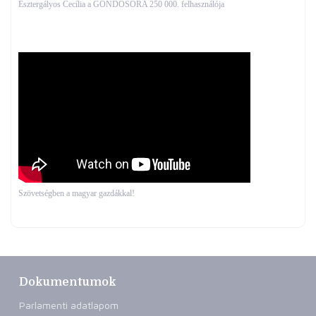
Esztergályos Cecília a GONDOSÓRA 250 000. felhasználója
Szövetségben a magyar gazdákkal!
Dokumentumok
Parlamenti adatlapom