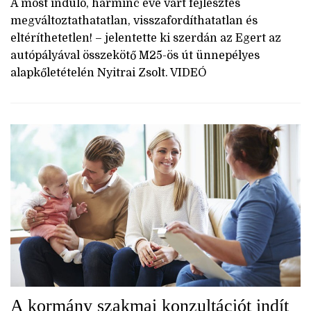
A most induló, harminc éve várt fejlesztés
megváltoztathatatlan, visszafordíthatatlan és
eltéríthetetlen! – jelentette ki szerdán az Egert az
autópályával összekötő M25-ös út ünnepélyes
alapkőletételén Nyitrai Zsolt. VIDEÓ
A kormány szakmai konzultációt indít