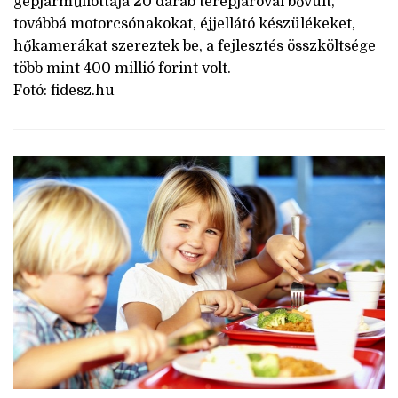
gépjárműflottája 20 darab terepjáróval bővült,
továbbá motorcsónakokat, éjjellátó készülékeket,
hőkamerákat szereztek be, a fejlesztés összköltsége
több mint 400 millió forint volt.
Fotó: fidesz.hu