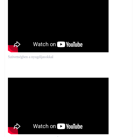
Szövetségben a nyugdíjasokkal