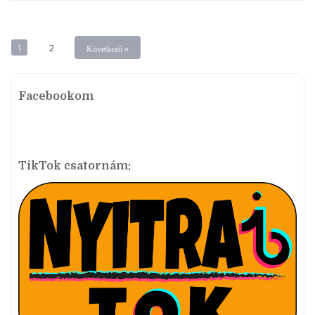
1
2
Következő »
Facebookom
TikTok csatornám: