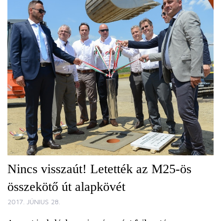
Nincs visszaút! Letették az M25-ös
összekötő út alapkövét
2017. JÚNIUS 28.