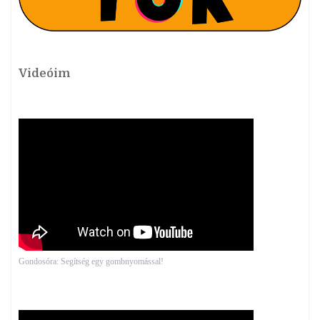
Videóim
Gondosóra: Segítség egy gombnyomással!