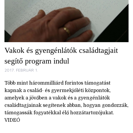
Vakok és gyengénlátók családtagjait
segítő program indul
2017. FEBRUÁR 1.
Több mint hárommilliárd forintos támogatást
kapnak a család- és gyermekjóléti központok,
amelyek a jövőben a vakok és a gyengénlátók
családtagjainak segítenek abban, hogyan gondozzák,
támogassák fogyatékkal élő hozzátartozójukat.
VIDEÓ