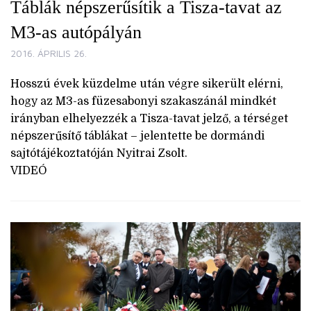
Táblák népszerűsítik a Tisza-tavat az
M3-as autópályán
2016. ÁPRILIS 26.
Hosszú évek küzdelme után végre sikerült elérni,
hogy az M3-as füzesabonyi szakaszánál mindkét
irányban elhelyezzék a Tisza-tavat jelző, a térséget
népszerűsítő táblákat – jelentette be dormándi
sajtótájékoztatóján Nyitrai Zsolt.
VIDEÓ