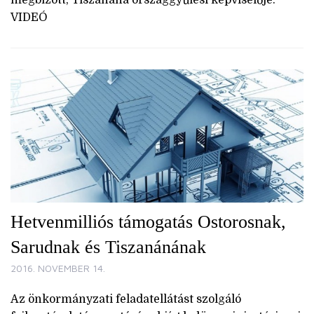
megbízott, Tiszanána országgyűlési képviselője.
VIDEÓ
Hetvenmilliós támogatás Ostorosnak,
Sarudnak és Tiszanánának
2016. NOVEMBER 14.
Az önkormányzati feladatellátást szolgáló