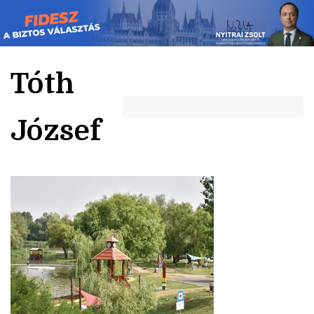
Skip
to
content
Tóth
József