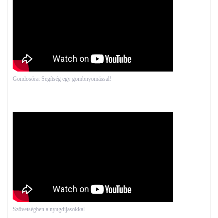
Gondosóra: Segítség egy gombnyomással!
Szövetségben a nyugdíjasokkal