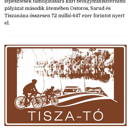
fejlesztések támogatására kiírt belügyminisztériumi
pályázat második ütemében Ostoros, Sarud és
Tiszanána összesen 72 millió 647 ezer forintot nyert
el.