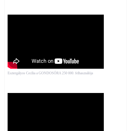
Esztergályos Cecília a GONDOSÓRA 250 000. felhasználója