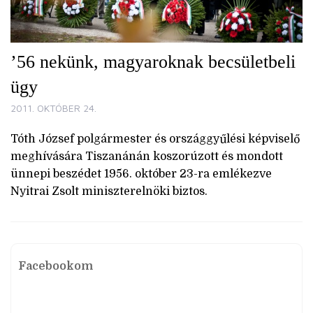
’56 nekünk, magyaroknak becsületbeli
ügy
2011. OKTÓBER 24.
Tóth József polgármester és országgyűlési képviselő
meghívására Tiszanánán koszorúzott és mondott
ünnepi beszédet 1956. október 23-ra emlékezve
Nyitrai Zsolt miniszterelnöki biztos.
Facebookom