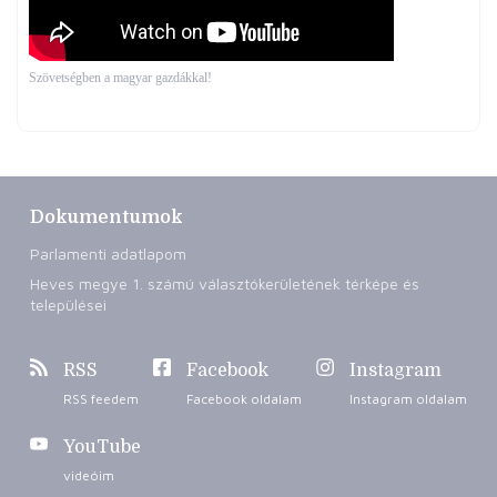
Szövetségben a magyar gazdákkal!
Dokumentumok
Parlamenti adatlapom
Heves megye 1. számú választókerületének térképe és
települései
RSS
Facebook
Instagram
RSS feedem
Facebook oldalam
Instagram oldalam
YouTube
videóim