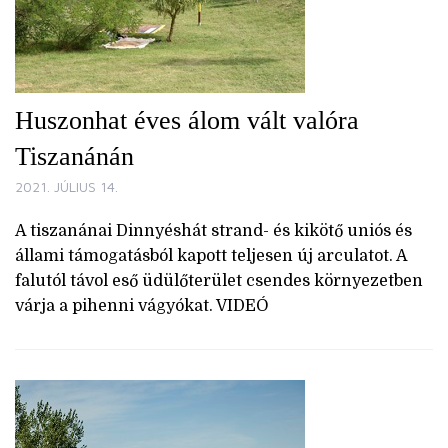
Huszonhat éves álom vált valóra
Tiszanánán
2021. JÚLIUS 14.
A tiszanánai Dinnyéshát strand- és kikötő uniós és
állami támogatásból kapott teljesen új arculatot. A
falutól távol eső üdülőterület csendes környezetben
várja a pihenni vágyókat. VIDEÓ