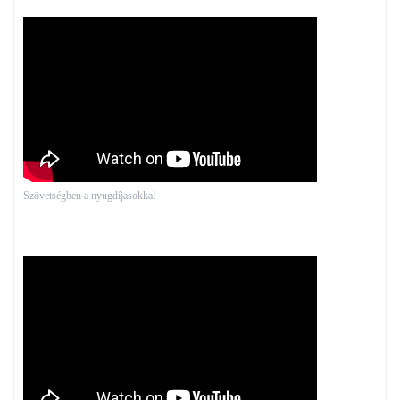
Szövetségben a nyugdíjasokkal