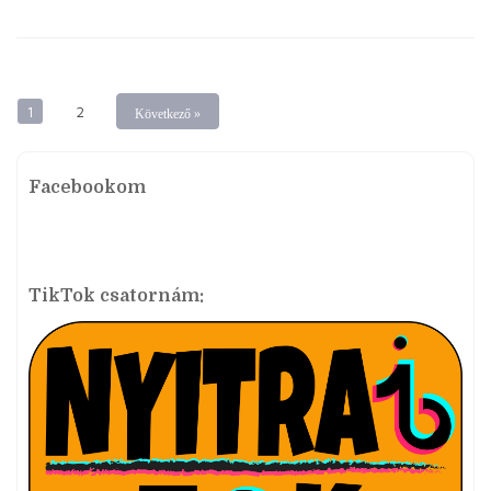
1
2
Következő »
Facebookom
TikTok csatornám: