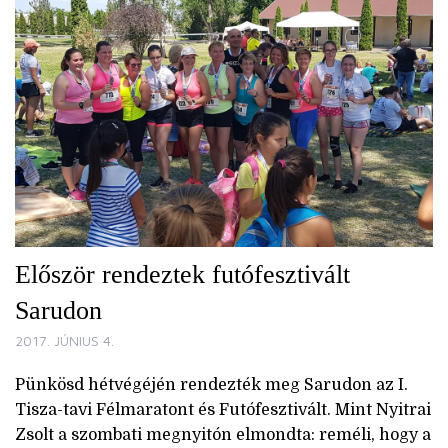
Először rendeztek futófesztivált
Sarudon
2017. JÚNIUS 4.
Pünkösd hétvégéjén rendezték meg Sarudon az I.
Tisza-tavi Félmaratont és Futófesztivált. Mint Nyitrai
Zsolt a szombati megnyitón elmondta: reméli, hogy a