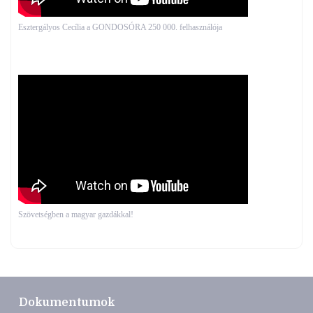
Esztergályos Cecília a GONDOSÓRA 250 000. felhasználója
Szövetségben a magyar gazdákkal!
Dokumentumok