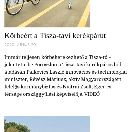
Körbeért a Tisza-tavi kerékpárút
2020. JÚNIUS 20.
Immár teljesen körbekerekezhető a Tisza-tó –
jelentette be Poroszlón a Tisza-tavi kerékpáros híd
átadásán Palkovics László innovációs és technológiai
miniszter, Révész Máriusz, aktív Magyarországért
felelős kormánybiztos és Nyitrai Zsolt, Eger és
térsége országgyűlési képviselője. VIDEÓ