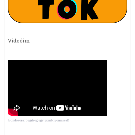
Videóim
Gondosóra: Segítség egy gombnyomással!